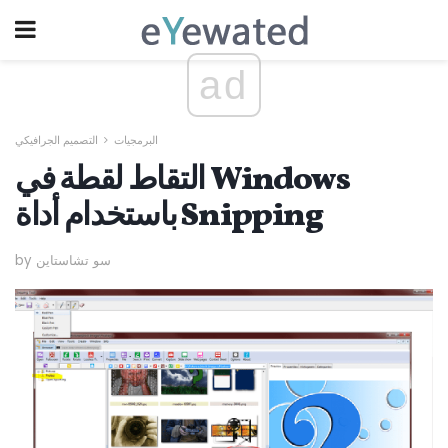
ad
البرمجيات
التصميم الجرافيكي
التقاط لقطة في Windows
باستخدام أداة Snipping
by سو تشاستاين