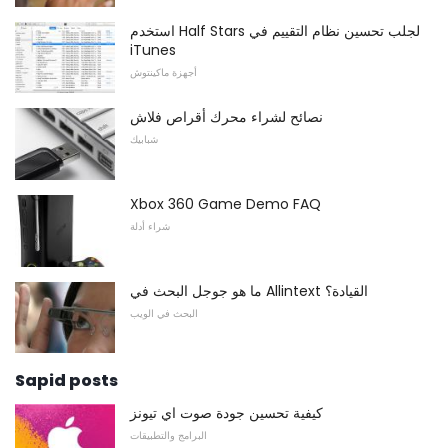
استخدم Half Stars لجلب تحسين نظام التقييم في
iTunes
أجهزة ماكينتوش
نصائح لشراء محرك أقراص فلاش
شبابيك
Xbox 360 Game Demo FAQ
شراء أدلة
ما هو جوجل البحث في Allintext القيادة؟
البحث في الويب
Sapid posts
كيفية تحسين جودة صوت اي تيونز
البرامج والتطبيقات