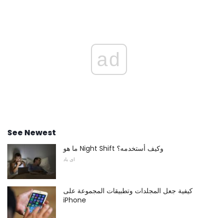
ad
See Newest
ما هو Night Shift وكيف أستخدمه؟
اى باد
كيفية جعل المجلدات وتطبيقات المجموعة على
iPhone