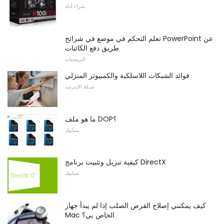
شراء أدلة
تعلم التحكم في موضع في شرائح PowerPoint عن
طريق دفع الكائنات
البرمجيات
فوائد الشبكات اللاسلكية والكمبيوتر المنزلي
شبكة الإنترنت
ما هو ملف DOP؟
شبابيك
كيفية تنزيل وتثبيت برنامج DirectX
شبابيك
كيف يمكنني إصلاح القرص الصلب إذا لم يبدأ جهاز
Mac الخاص بي؟