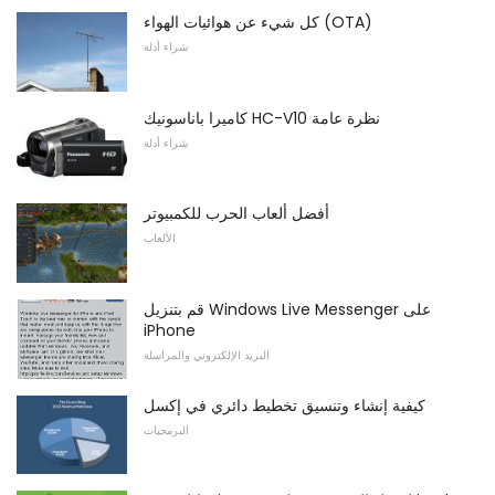
كل شيء عن هوائيات الهواء (OTA)
شراء أدلة
كاميرا باناسونيك HC-V10 نظرة عامة
شراء أدلة
أفضل ألعاب الحرب للكمبيوتر
الألعاب
قم بتنزيل Windows Live Messenger على
iPhone
البريد الإلكتروني والمراسلة
كيفية إنشاء وتنسيق تخطيط دائري في إكسل
البرمجيات