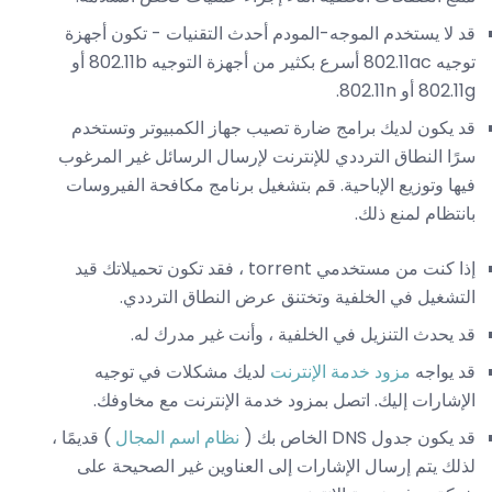
قد لا يستخدم الموجه-المودم أحدث التقنيات - تكون أجهزة
توجيه 802.11ac أسرع بكثير من أجهزة التوجيه 802.11b أو
802.11g أو 802.11n.
قد يكون لديك برامج ضارة تصيب جهاز الكمبيوتر وتستخدم
سرًا النطاق الترددي للإنترنت لإرسال الرسائل غير المرغوب
فيها وتوزيع الإباحية. قم بتشغيل برنامج مكافحة الفيروسات
بانتظام لمنع ذلك.
إذا كنت من مستخدمي torrent ، فقد تكون تحميلاتك قيد
التشغيل في الخلفية وتختنق عرض النطاق الترددي.
قد يحدث التنزيل في الخلفية ، وأنت غير مدرك له.
قد يواجه
مزود خدمة الإنترنت
لديك مشكلات في توجيه
الإشارات إليك. اتصل بمزود خدمة الإنترنت مع مخاوفك.
قد يكون جدول DNS الخاص بك (
نظام اسم المجال
) قديمًا ،
لذلك يتم إرسال الإشارات إلى العناوين غير الصحيحة على