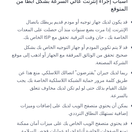
أسباب إجراء إنترنت عالي السرعة بشكل أبطأ من
المتوقع
قد يكون لديك جهاز توجيه أو مودم قديم يربطك باتصال
الإنترنت. إذا مرت بضع سنوات منذ أن حصلت على المعدات
الخاصة بك ، حان وقت الترقية. تحقق مع ISP الخاص بك.
قد لا يتم تكوين المودم أو جهاز التوجيه الخاص بك بشكل
صحيح. تحقق من الوثائق المرفقة مع الجهاز أو اذهب إلى موقع
الشركة المصنعة.
ربما لديك جيران "يقترضون" اتصالك اللاسلكي. منع هذا عن
طريق كلمة مرور حماية الشبكة اللاسلكية الخاصة بك. يجب
عليك القيام بذلك حتى لو لم تكن لديك مخاوف تتعلق
بالسرعة.
يمكن أن يحتوي متصفح الويب لديك على إضافات وميزات
إضافية تستهلك النطاق الترددي.
قد يحتوي متصفح الويب الخاص بك على ميزات أمان ممكنة
تمنع الصفحات الخلفية أثناء إجراء عمليات فحص السلامة.