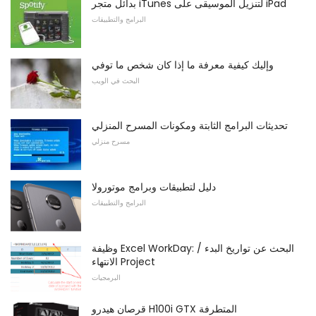
بدائل متجر iTunes لتنزيل الموسيقى على iPad
البرامج والتطبيقات
وإليك كيفية معرفة ما إذا كان شخص ما توفي
البحث في الويب
تحديثات البرامج الثابتة ومكونات المسرح المنزلي
مسرح منزلي
دليل لتطبيقات وبرامج موتورولا
البرامج والتطبيقات
وظيفة Excel WorkDay: البحث عن تواريخ البدء /
الانتهاء Project
البرمجيات
قرصان هيدرو H100i GTX المتطرفة