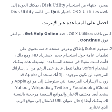
بمجرد الانتهاء من استخدام Disk Utility ، يمكنك العودة إلى
نافذة OS X Utilities باختيار
Quit
من قائمة Disk Utility.
احصل على المساعدة عبر الإنترنت
من نافذة OS X Utilities ، حدد
Get Help Online
، ثم انقر
فوق
Continue
.
سيقوم Safari بإطلاق وعرض صفحة خاصة تحتوي على
تعليمات عامة حول استخدام حجم الاسترداد HD. ومع ذلك ،
فأنت لست مقيدًا في صفحة المساعدة البسيطة هذه. يمكنك
استخدام Safari مثلما تفعل عادة. على الرغم من أن إشاراتك
المرجعية لن تكون موجودة ، إلا أنك ستجد أن Apple قد
زودت الإشارات المرجعية التي ستوصلك إلى مواقع Apple و
iCloud و Facebook و Twitter و Wikipedia و Yahoo.
ستجد أيضا مختلف الأخبار والمواقع الشعبية مرجعية بالنسبة
لك. يمكنك أيضًا إدخال عنوان URL للانتقال إلى موقع الويب
الذي تختاره.