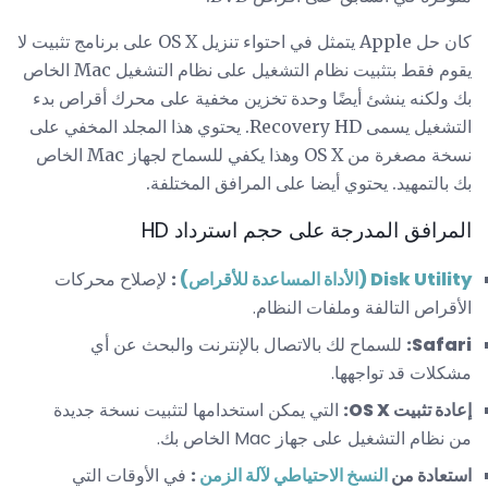
كان حل Apple يتمثل في احتواء تنزيل OS X على برنامج تثبيت لا
يقوم فقط بتثبيت نظام التشغيل على نظام التشغيل Mac الخاص
بك ولكنه ينشئ أيضًا وحدة تخزين مخفية على محرك أقراص بدء
التشغيل يسمى Recovery HD. يحتوي هذا المجلد المخفي على
نسخة مصغرة من OS X وهذا يكفي للسماح لجهاز Mac الخاص
بك بالتمهيد. يحتوي أيضا على المرافق المختلفة.
المرافق المدرجة على حجم استرداد HD
Disk Utility (الأداة المساعدة للأقراص)
:
لإصلاح محركات
الأقراص التالفة وملفات النظام.
Safari:
للسماح لك بالاتصال بالإنترنت والبحث عن أي
مشكلات قد تواجهها.
إعادة تثبيت OS X:
التي يمكن استخدامها لتثبيت نسخة جديدة
من نظام التشغيل على جهاز Mac الخاص بك.
استعادة من
النسخ الاحتياطي لآلة الزمن
:
في الأوقات التي