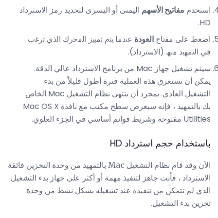
استخدم
مفاتيح الأسهم
اليمنى أو اليسرى لتحديد رمز الاسترداد
HD.
اﺿﻐط ﻋﻟﯽ ﻣﻔﺗﺎح
اﻟﻌودة
ﻋﻧدﻣﺎ ﯾﺗم ﺗﻣﯾﯾز اﻟﻣﺣرك اﻟذي ﺗرﻏب
ﻓﻲ اﻟﺗﻣﮭﯾد ﻣﻧﮫ (اﻻﺳﺗرداد).
سيتم تشغيل جهاز Mac من برنامج الاسترداد عالي الدقة.
يمكن أن تستغرق هذه العملية فترة أطول قليلاً من بدء
التشغيل العادي. بمجرد أن ينتهي نظام التشغيل Mac الخاص
بك بالتمهيد ، فإنه سيعرض سطح مكتب مع نافذة Mac OS X
Utilities مفتوحة وشريط قوائم أساسي في الجزء العلوي.
باستخدام حجم استرداد HD
الآن وقد قام نظام التشغيل Mac بالتمهيد من وحدة التخزين فائقة
الاسترداد ، فأنت جاهز لتنفيذ مهمة أو أكثر على جهاز بدء التشغيل
الذي لم تتمكن من تنفيذه عند تشغيله بشكل نشط من وحدة
تخزين بدء التشغيل.