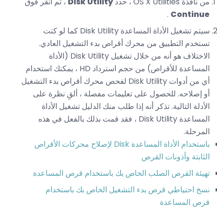
من نافذة OS X Utilities ، حدد
Disk Utility
، ثم انقر فوق
.
Continue
سيتم تشغيل الأداة المساعدة Disk Utility كما لو كنت
تستخدم التطبيق من محرك أقراص بدء التشغيل العادي.
الاختلاف هو أنه من خلال تشغيل Disk Utility (الأداة
المساعدة للأقراص) من حجم استرداد HD ، يمكنك استخدام
أي من أدوات Disk Utility لفحص محرك أقراص بدء التشغيل
أو إصلاحه. للحصول على تعليمات مفصلة ، ألقِ نظرة على
الأدلة التالية. تذكر أنه إذا طلب منك الدليل تشغيل الأداة
المساعدة Disk Utility ، فقد قمت بذلك بالفعل في هذه
المرحلة.
باستخدام الأداة المساعدة Disk لإصلاح محركات الأقراص
الثابتة وأذونات القرص
تهيئة القرص الصلب الخاص بك باستخدام قرص المساعدة
نسخ احتياطي قرص بدء التشغيل الخاص بك باستخدام
قرص المساعدة