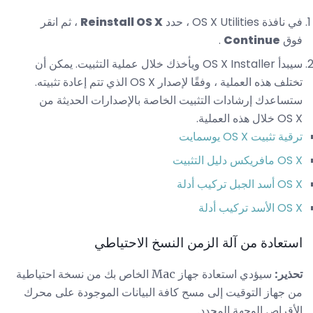
في نافذة OS X Utilities ، حدد
Reinstall OS X
، ثم انقر
فوق
Continue
.
سيبدأ OS X Installer ويأخذك خلال عملية التثبيت. يمكن أن
تختلف هذه العملية ، وفقًا لإصدار OS X الذي تتم إعادة تثبيته.
ستساعدك إرشادات التثبيت الخاصة بالإصدارات الحديثة من
OS X خلال هذه العملية.
ترقية تثبيت OS X يوسمايت
OS X مافريكس دليل التثبيت
OS X أسد الجبل تركيب أدلة
OS X الأسد تركيب أدلة
استعادة من آلة الزمن النسخ الاحتياطي
تحذير:
سيؤدي استعادة جهاز Mac الخاص بك من نسخة احتياطية
من جهاز التوقيت إلى مسح كافة البيانات الموجودة على محرك
الأقراص الوجهة المحدد.