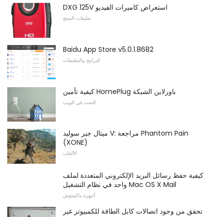
DXG 125V استعراض كاميرات الفيديو
تعليقات المنتج
Baidu App Store v5.0.1.8682
البرامج والتطبيقات
كيفية تأمين HomePlug باورلاين الشبكة
البحث في الويب
ميتال جير سوليد V: مراجعة Phantom Pain
(XONE)
الألعاب
كيفية حفظ رسائل البريد الإلكتروني المتعددة لملف
واحد في نظام التشغيل Mac OS X Mail
أجهزة ماكينتوش
تحقق من وجود اتصالات كابل الطاقة للكمبيوتر غير