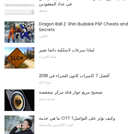
في عداد المفقودين
شبابيك
Dragon Ball Z: Shin Budokai PSP Cheats and
Secrets
الألعاب
لماذا سرعات لاسلكية دائما تغيير
شبكة الإنترنت
أفضل 7 كاميرات كانون للشراء في 2018
شراء أدلة
تصحيح مربع حوار قناة مركز منخفضة
مسرح منزلي
ما هي خدمة OTT وكيف تؤثر على التواصل؟
البريد الإلكتروني والمراسلة