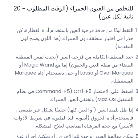
للتخلص من العيون الحمراء (الوقت المطلوب - 20
ثانية لكل عين)
التقط لونًا من حافة قزحية العين باستخدام أداة القطارة. كن
حذرا في اختيار منطقة دون الحمراء. (هذا اللون يصبح لون
المقدمة)
حدد المنطقة الكاملة من قزحية العين (تجنب لمس المنطقة
البيضاء من مقلة العين والجفون) إما مع Magic Wand أو
Oval Marquee أو Lasso أو حتى باستخدام أداة Marquee
المستطيلة.
اضغط على الاختصار Ctrl-F5 (Command-F5 في نظام
التشغيل Mac OS) وتختفي العين الحمراء.
إذا ظل تلميذ العين (أو العين كلها) خفيفًا بشكل غير طبيعي ،
فاستخدم أداة الحروق (أيقونة اليد الملتوية في شريط الأدوات
الأيسر) مع حجم الفرشاة المناسب لعلاج المشكلة.
يمكن معالجة العيون واحدة تلو الأخرى ، أو يمكنك إجراء عدة