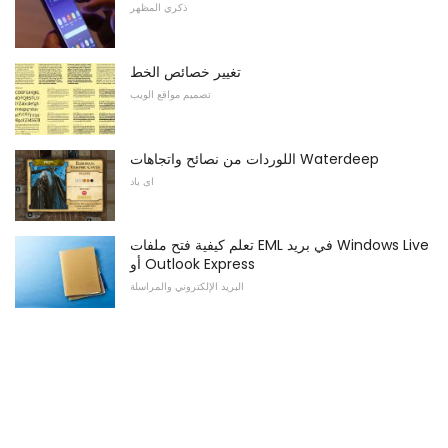
ذكري المظهر
تغيير خصائص الخط
تصميم مواقع الويب
اللوردات من نصائح واتجاهات Waterdeep
اى باد
تعلم كيفية فتح ملفات EML في بريد Windows Live
أو Outlook Express
البريد الإلكتروني والمراسلة