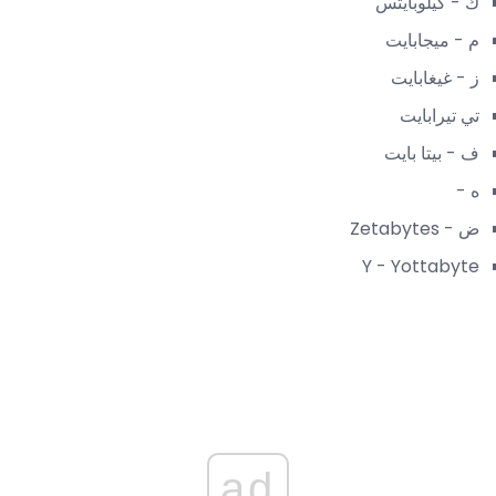
ك - كيلوبايتس
م - ميجابايت
ز - غيغابايت
تي تيرابايت
ف - بيتا بايت
ه -
ض - Zetabytes
Y - Yottabyte
ad