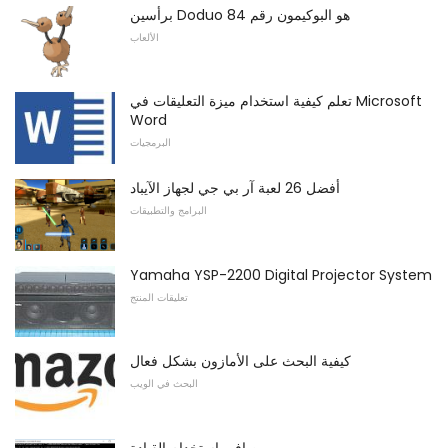
برأسين Doduo هو البوكيمون رقم 84
الألعاب
تعلم كيفية استخدام ميزة التعليقات في Microsoft
Word
البرمجيات
أفضل 26 لعبة آر بي جي لجهاز الآيباد
البرامج والتطبيقات
Yamaha YSP-2200 Digital Projector System
تعليقات المنتج
كيفية البحث على الأمازون بشكل فعال
البحث في الويب
صافي استخدام القيادة