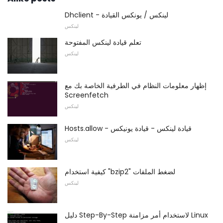
Dhclient - لينكس / يونكس القيادة
لينكس
تعلم قيادة لينكس المفتوحة
لينكس
إظهار معلومات النظام في الطرفية الخاصة بك مع
Screenfetch
لينكس
Hosts.allow - قيادة لينكس - قيادة يونيكس
لينكس
كيفية استخدام "bzip2" لضغط الملفات
لينكس
دليل Step-By-Step لاستخدام أمر مزامنة Linux