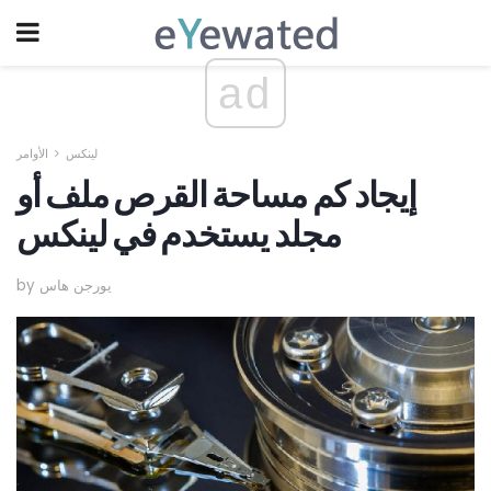
ad
لينكس
الأوامر
إيجاد كم مساحة القرص ملف أو
مجلد يستخدم في لينكس
by يورجن هاس