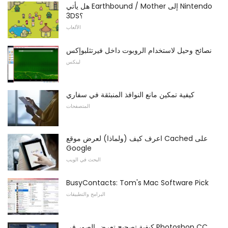
هل يأتي Earthbound / Mother إلى Nintendo
3DS؟
الألعاب
نصائح وحيل لاستخدام الروبوت داخل فيرتثلبوإكس
لينكس
كيفية تمكين مانع النوافذ المنبثقة في سفاري
المتصفحات
اعرف كيف (ولماذا) لعرض موقع Cached على
Google
البحث في الويب
BusyContacts: Tom's Mac Software Pick
البرامج والتطبيقات
كيفية تصحيح تعرض الصور في Photoshop CC