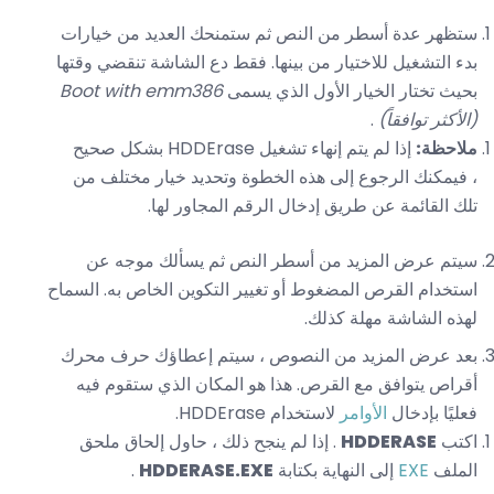
ستظهر عدة أسطر من النص ثم ستمنحك العديد من خيارات
بدء التشغيل للاختيار من بينها. فقط دع الشاشة تنقضي وقتها
بحيث تختار الخيار الأول الذي يسمى
Boot with emm386
(الأكثر توافقاً)
.
ملاحظة:
إذا لم يتم إنهاء تشغيل HDDErase بشكل صحيح
، فيمكنك الرجوع إلى هذه الخطوة وتحديد خيار مختلف من
تلك القائمة عن طريق إدخال الرقم المجاور لها.
سيتم عرض المزيد من أسطر النص ثم يسألك موجه عن
استخدام القرص المضغوط أو تغيير التكوين الخاص به. السماح
لهذه الشاشة مهلة كذلك.
بعد عرض المزيد من النصوص ، سيتم إعطاؤك حرف محرك
أقراص يتوافق مع القرص. هذا هو المكان الذي ستقوم فيه
فعليًا بإدخال
الأوامر
لاستخدام HDDErase.
اكتب
HDDERASE
. إذا لم ينجح ذلك ، حاول إلحاق ملحق
الملف
EXE
إلى النهاية بكتابة
HDDERASE.EXE
.