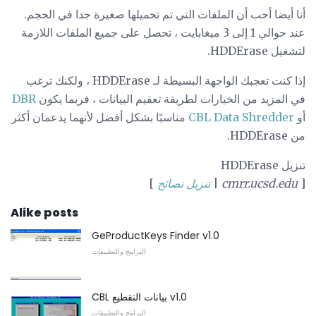
أنا أيضا أحب أن الملفات التي تم تحميلها صغيرة جدا في الحجم.
عند حوالي 1 إلى 3 ميغابايت ، تحصل على جميع الملفات اللازمة
لتشغيل HDDErase.
إذا كنت تعجبك الواجهة البسيطة لـ HDDErase ، ولكنك ترغب
في المزيد من الخيارات لطريقة تعقيم البيانات ، فربما يكون
DBR
أو
CBL Data Shredder
مناسبًا بشكل أفضل لأنهما يدعمان أكثر
من HDDErase.
تنزيل HDDErase
[
cmrr.ucsd.edu
|
تنزيل نصائح
]
Alike posts
GeProductKeys Finder v1.0
البرامج والتطبيقات
CBL بيانات التقطيع v1.0
البرامج والتطبيقات