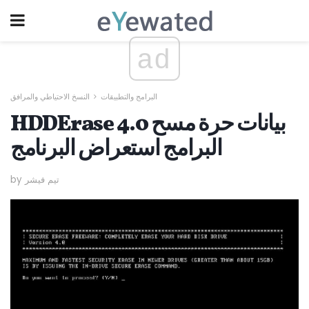
ad
البرامج والتطبيقات
النسخ الاحتياطي والمرافق
HDDErase 4.0 بيانات حرة مسح
البرامج استعراض البرنامج
by تيم فيشر