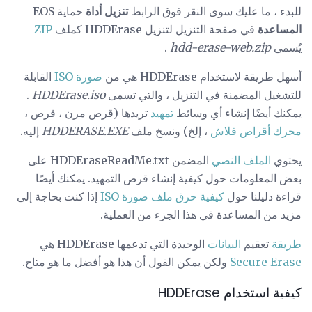
للبدء ، ما عليك سوى النقر فوق الرابط
تنزيل أداة
حماية EOS
المساعدة
في صفحة التنزيل لتنزيل HDDErase كملف
ZIP
يُسمى
hdd-erase-web.zip
.
أسهل طريقة لاستخدام HDDErase هي من
صورة ISO
القابلة
للتشغيل المضمنة في التنزيل ، والتي تسمى
HDDErase.iso
.
يمكنك أيضًا إنشاء أي وسائط
تمهيد
تريدها (قرص مرن ، قرص ،
محرك أقراص فلاش
، إلخ) ونسخ ملف
HDDERASE.EXE
إليه.
يحتوي
الملف النصي
المضمن HDDEraseReadMe.txt على
بعض المعلومات حول كيفية إنشاء قرص التمهيد. يمكنك أيضًا
قراءة دليلنا حول
كيفية حرق ملف صورة ISO
إذا كنت بحاجة إلى
مزيد من المساعدة في هذا الجزء من العملية.
طريقة
تعقيم
البيانات
الوحيدة التي تدعمها HDDErase هي
Secure Erase
ولكن يمكن القول أن هذا هو أفضل ما هو متاح.
كيفية استخدام HDDErase