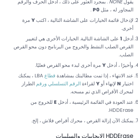
يقول
NONE
. بمجرد العثور على ذلك ، أدخل الحرف والرقم
المجاور له ، مثل
P0
.
لإدخال قائمة الخيارات على الشاشة التالية ، اكتب
Y
مرة
أخرى.
أدخل
1
على الشاشة التالية. الخيارات الأخرى هي لتغيير
القرص الصلب النشط والخروج من البرنامج دون محو القرص
الصلب.
وأخيرًا ، أدخل
Y
مرة أخرى لبدء محو القرص فعليًا.
عند الانتهاء ، إذا تمت مطالبتك بمشاهدة
قطاع
LBA ، يمكنك
اختيار
N
لإنهاء أو
Y
لقراءة
الرقم التسلسلي ورقم
الطراز
لمحرك الأقراص الذي تم مسحه.
عند العودة في القائمة الرئيسية ، أدخل
E
للخروج من
HDDErase.
يمكنك الآن إزالة القرص ، محرك أقراص فلاش ، إلخ.
HDDErase الايجابيات والسلبيات