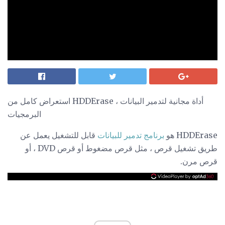
استعراض كامل من HDDErase ، أداة مجانية لتدمير البيانات
البرمجيات
HDDErase هو
برنامج تدمير للبيانات
قابل للتشغيل يعمل عن
طريق تشغيل قرص ، مثل قرص مضغوط أو قرص DVD ، أو
قرص مرن.