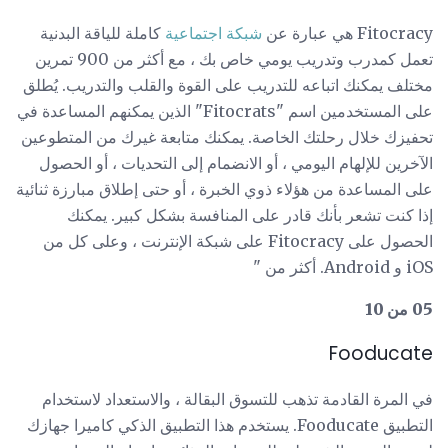
Fitocracy هي عبارة عن
شبكة اجتماعية
كاملة للياقة البدنية
تعمل كمدرب وتدريب يومي خاص بك ، مع أكثر من 900 تمرين
مختلف يمكنك اتباعه للتدريب على القوة والقلب والتدريب. يُطلق
على المستخدمين اسم "Fitocrats" الذين يمكنهم المساعدة في
تحفيزك خلال رحلتك الخاصة. يمكنك متابعة غيرك من المتطوعين
الآخرين للإلهام اليومي ، أو الانضمام إلى التحديات ، أو الحصول
على المساعدة من هؤلاء ذوي الخبرة ، أو حتى إطلاق مبارزة ثنائية
إذا كنت تشعر بأنك قادر على المنافسة بشكل كبير. يمكنك
الحصول على Fitocracy على شبكة الإنترنت ، وعلى كل من
iOS و Android. أكثر من "
05 من 10
Fooducate
في المرة القادمة تذهب للتسوق البقالة ، والاستعداد لاستخدام
التطبيق Fooducate. يستخدم هذا التطبيق الذكي كاميرا جهازك