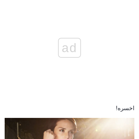
ad
اخسره!