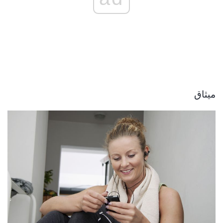
ميثاق