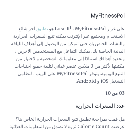
MyFitnessPal
على غرار Lose It! ، MyFitnessPal هو
تطبيق
آخر شائع
الاستخدام ومجتمع عبر الإنترنت يمكنه تتبع السعرات الحرارية
والنشاط الخاص بك حتى تتمكن من الوصول إلى أهداف اللياقة
البدنية الخاصة بك. يمكنك التفاعل مع المستخدمين الآخرين ،
وتحديد أهدافك استنادًا إلى معلوماتك الشخصية والاختيار من
مكتبتها لأكثر من 3 ملايين عنصر غذائي لتلبية جميع احتياجات
التتبع اليومية. يتوفر MyFitnessPal على الويب ، لنظامي
التشغيل iOS و Android.
03 من 10
عدد السعرات الحرارية
هل قمت بمراجعة تطبيق تتبع السعرات الحرارية الخاص بنا؟
عرضت Calorie Count ثروة لا تصدق من المعلومات الغذائية