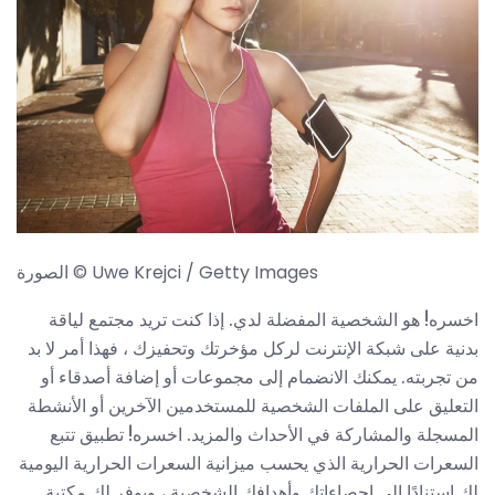
الصورة © Uwe Krejci / Getty Images
اخسره! هو الشخصية المفضلة لدي. إذا كنت تريد مجتمع لياقة
بدنية على شبكة الإنترنت لركل مؤخرتك وتحفيزك ، فهذا أمر لا بد
من تجربته. يمكنك الانضمام إلى مجموعات أو إضافة أصدقاء أو
التعليق على الملفات الشخصية للمستخدمين الآخرين أو الأنشطة
المسجلة والمشاركة في الأحداث والمزيد. اخسره! تطبيق تتبع
السعرات الحرارية الذي يحسب ميزانية السعرات الحرارية اليومية
لك استنادًا إلى إحصاءاتك وأهدافك الشخصية ، ويوفر لك مكتبة