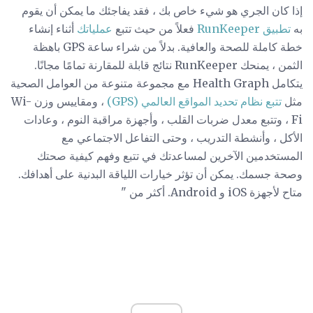
إذا كان الجري هو شيء خاص بك ، فقد يفاجئك ما يمكن أن يقوم
به
تطبيق RunKeeper
فعلاً من حيث تتبع
عملياتك
أثناء إنشاء
خطة كاملة للصحة والعافية. بدلاً من شراء ساعة GPS باهظة
الثمن ، يمنحك RunKeeper نتائج قابلة للمقارنة تمامًا مجانًا.
يتكامل Health Graph مع مجموعة متنوعة من العوامل الصحية
مثل
تتبع نظام تحديد المواقع العالمي (GPS)
، ومقاييس وزن Wi-
Fi ، وتتبع معدل ضربات القلب ، وأجهزة مراقبة النوم ، وعادات
الأكل ، وأنشطة التدريب ، وحتى التفاعل الاجتماعي مع
المستخدمين الآخرين لمساعدتك في تتبع وفهم كيفية صحتك
وصحة جسمك. يمكن أن تؤثر خيارات اللياقة البدنية على أهدافك.
متاح لأجهزة iOS و Android. أكثر من "