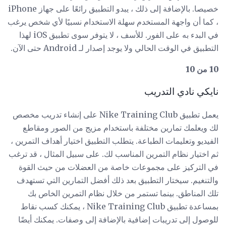
خصيصا. بالإضافة إلى ذلك ، يبدو التطبيق رائعًا على جهاز iPhone
، كما أن واجهة المستخدم سهلة الاستخدام نسبيًا لأي شخص يرغب
في البدء به على الفور. للأسف ، لا يتوفر سوى تطبيق iOS لهذا
التطبيق في الوقت الحالي ولا يوجد إصدار لـ Android حتى الآن.
10 من 10
نايكي نادي التدريب
يعمل تطبيق Nike Training Club على إنشاء تدريب مخصص
لك ويعلمك تمارين مختلفة باستخدام مزيج من الصور ومقاطع
الفيديو وتعليمات الطباعة. يتطلب التطبيق اختيار أهداف التمرين ،
ثم اختيار نظام التمرين المناسب لك. على سبيل المثال ، قد ترغب
في التركيز على مجموعات خاصة من العضلات من حيث القوة
والتنغيم. سيختار التطبيق بعد ذلك أفضل التمارين التي تستهدف
تلك المناطق. بينما تستمر من خلال نظام التمرين الخاص بك
بمساعدة تطبيق Nike Training Club ، يمكنك كسب نقاط
للوصول إلى تدريبات إضافية بالإضافة إلى وصفات. يمكنك أيضًا