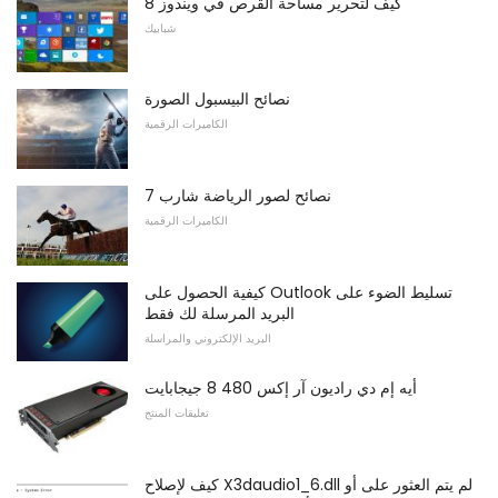
كيف لتحرير مساحة القرص في ويندوز 8
شبابيك
نصائح البيسبول الصورة
الكاميرات الرقمية
7 نصائح لصور الرياضة شارب
الكاميرات الرقمية
كيفية الحصول على Outlook تسليط الضوء على
البريد المرسلة لك فقط
البريد الإلكتروني والمراسلة
أيه إم دي راديون آر إكس 480 8 جيجابايت
تعليقات المنتج
كيف لإصلاح X3daudio1_6.dll لم يتم العثور على أو