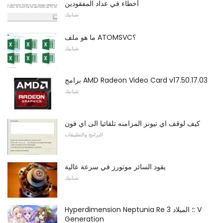
أخطاء في عداد المفقودين
شبابيك
ما هو ملف ATOMSVC؟
شبابيك
برامج AMD Radeon Video Card v17.50.17.03
شبابيك
كيف لوقف اي تيونز المزامنه تلقائيا الى اي فون
البرامج والتطبيقات
يقود السائر موتورز في سرعة عالية
شبابيك
Hyperdimension Neptunia Re ؛ الميلاد 3: V
Generation