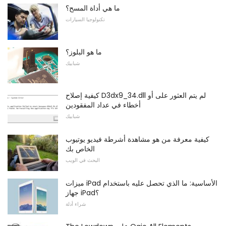
ما هي أداة المسح؟
تكنولوجيا السيارات
ما هو البلوز؟
شبابيك
كيفية إصلاح D3dx9_34.dll لم يتم العثور على أو
أخطاء في عداد المفقودين
شبابيك
كيفية معرفة من هو مشاهدة أشرطة فيديو يوتيوب
الخاص بك
البحث في الويب
ميزات iPad الأساسية: ما الذي تحصل عليه باستخدام
جهاز iPad؟
شراء أدلة