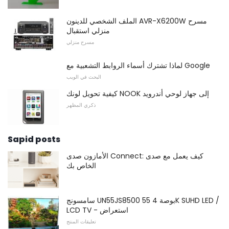
الملف الشخصي للدينون AVR-X6200W مسرح
منزلي استقبال
مسرح منزلي
لماذا تشترك أسماء الروابط التشعبية مع Google
البحث في الويب
كيفية تحويل لونك NOOK إلى جهاز لوحي أندرويد
ذكري المظهر
Sapid posts
الأمازون صدى Connect: كيف يعمل مع صدى
الخاص بك
سامسونج UN55JS8500 55 بوصة 4K SUHD LED /
LCD TV - استعراض
تعليقات المنتج