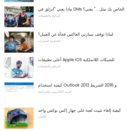
ماذا يعني "انزلق في DMs الخاص بك مثل ..." يعني؟
البرامج والتطبيقات
لماذا توقف سيارتي العاكس فجأة عن العمل؟
تكنولوجيا السيارات
أعلى تطبيقات Apple iOS للشبكات اللاسلكية
البرامج والتطبيقات
كيفية استخدام Outlook 2013 و 2016 الشريط
البريد الإلكتروني والمراسلة
كيفية إلغاء تثبيت لعبة على جهاز إكس بوكس ​​واحد
الألعاب