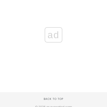
ad
BACK TO TOP
© 2026 ar.eyewated.com