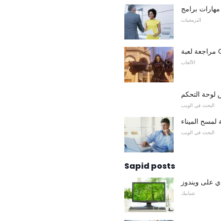
البرمجيات
الألعاب
البحث في الويب
لمسح الميناء
البحث في الويب
Sapid posts
ي على ويندوز
شبابيك