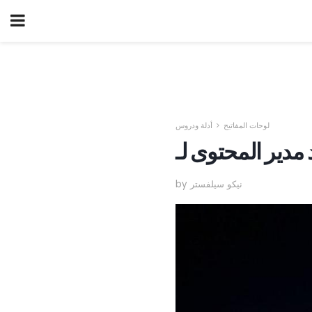
لوحات المفاتيح
أدلة ودروس
by نيكو سيلفستر