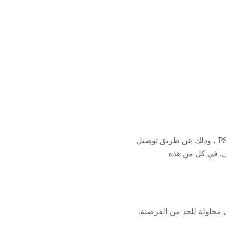
من الممكن أيضًا نقل المحتوى - مثل الألعاب التي تم تنزيلها من متجر PlayStation - إلى PSP من PS3 ، وذلك عن طريق توصيل
وتحديده ، واختيار خيار النقل. في كل من هذه