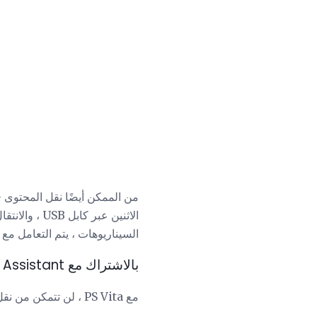
السيناريوهات ، يتم التعامل مع PSP أكثر أو أقل تمامًا مثل أي جهاز تخزين خارجي آخر.
بالاشتراك مع New: PS Vita Content Manager Assistant
مع PS Vita ، لن تتمكن من نقل أي شيء باستخدام طريقة السحب والإفلات. هناك تكهنات بأن هذه هي محاولة للحد من القرصنة.