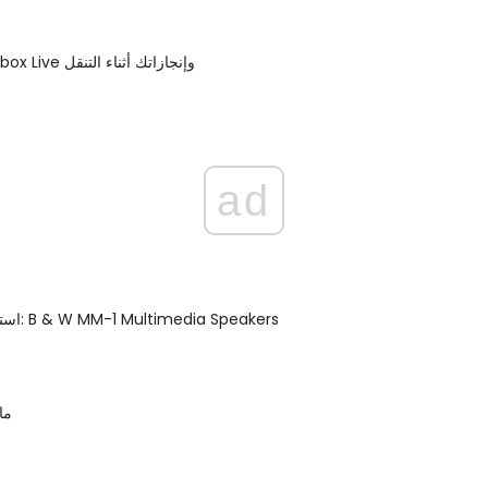
الوصول إلى Xbox Live وإنجازاتك أثناء التنقل
ad
استعراض العملية: B & W MM-1 Multimedia Speakers
ما