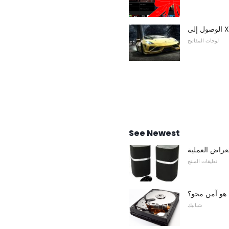
لوحات المفاتيح
See Newest
تعليقات المنتج
 هو آمن محو؟
شبابيك