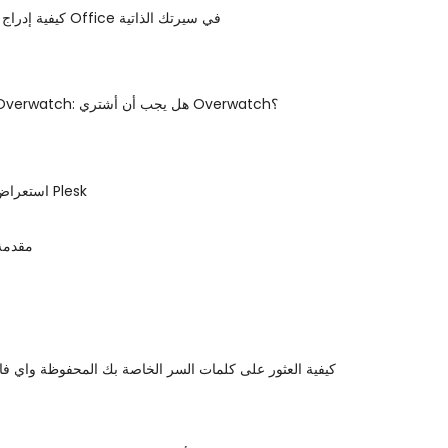
كيفية إدراج مهارات برامج Office في سيرتك الذاتية
مراجعة لعبة Overwatch: هل يجب أن أشتري Overwatch؟
استعراض لوحة التحكم Plesk
مقدمة 
كيفية العثور على كلمات السر الخاصة بك المحفوظة واي فا