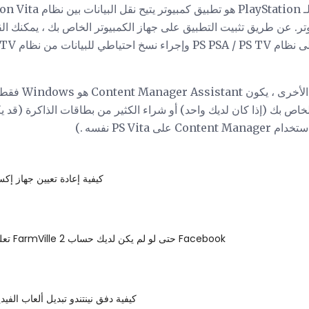
P وجهاز كمبيوتر. عن طريق تثبيت التطبيق على جهاز الكمبيوتر الخاص بك ، يمكنك
د تضطر إلى استخدام PS3 الخاص بك (إذا كان لديك واحد) أو شراء الكثير من بطاقات الذا
كيفية إعادة تعيين جهاز إك
تعلم العزف على FarmVille 2 حتى لو لم يكن لديك حساب Facebook
كيفية دفق نينتندو تبديل ألعاب الفي