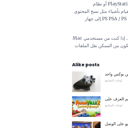
مساعد Content Manager لـ PlayStation هو تطبيق كمبيوتر يتيح نقل البيانات بين نظام PlayStation Vita أو نظام
 القيام بأشياء مثل نسخ المحتوى
من جهاز الكمبيوتر الخاص بك إلى نظام PS PSA / PS TV وإجراء نسخ احتياطي للبيانات من نظام PS PSA / PS TV إلى جهاز
مثل برامج إدارة محتوى Sony الأخرى ، يكون Content Manager Assistant هو Windows فقط. إذا كنت من مستخدمي Mac
كرة (قد يكون من الممكن نقل الملفات
Alike posts
س بوكس ​​واحد
لوحات المفاتيح
لوحات المفاتيح
ديو على الوشل