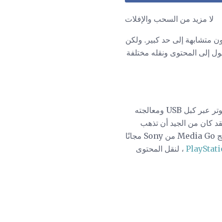
لا مزيد من السحب والإفلات
 ستكون متشابهة إلى حد كبير. ولكن
 فإن طريقة الوصول إلى المحتوى ونقله مختلفة
عملية سحب وإفلات بسيطة تضمنت توصيل PSP الخاص بك إلى كمبيوتر عبر كبل USB ومعالجته
ك بنية الملف الصحيحة على ذاكرة PSP الخاصة بك ، فقد كان من الجيد أن تذهب
على Windows أو Mac. إذا كنت تريد شيئًا أكثر شيئًا مثل برنامج إدارة الوسائط ، فيمكنك تنزيل برنامج Media Go من Sony مجانًا
، لنقل المحتوى