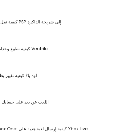
كيفية نقل ملفات الفيديو PSP إلى شريحة الذاكرة
كيفية تطبيع وحدات التخزين في Ventrilo
اوه يا؟ كيفية تغيير بط
إعداد PS4 اللعب عن بعد على حسابك ف
ألعاب هدايا Xbox One: كيفية إرسال لعبة هدية على Xbox Live