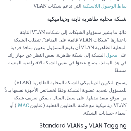
نقاط الوصول اللاسلكية
التي تدعم شبكات VLAN.
شبكة محلية ظاهرية ثابتة وديناميكية
غالبًا ما يشير مسؤولو الشبكات إلى شبكات VLAN الثابتة
باعتبارها "شبكات VLAN قائمة على المنافذ". تتطلب الشبكة
المحلية الظاهرية VLAN أن يقوم المسؤول بتعيين منافذ فردية
على
محول
الشبكة إلى شبكة ظاهرية. بغض النظر عن جهاز زائد
في هذا المنفذ ، يصبح عضوًا في نفس الشبكة الافتراضية المعينة
مسبقًا.
يسمح التكوين الديناميكي للشبكة المحلية الظاهرية (VLAN)
للمسؤول بتحديد عضوية الشبكة وفقًا لخصائص الأجهزة نفسها بدلاً
من موقع منفذ تبديلها. على سبيل المثال ، يمكن تعريف شبكة
VLAN ديناميكية مع قائمة بالعناوين الفعلية (عناوين
MAC
) أو
أسماء حسابات الشبكة.
VLAN Tagging و Standard VLANs