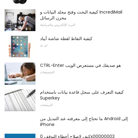
كيفية البحث وفتح مجلد البيانات و IncrediMail
مخزن الرسائل
البريد الإلكتروني والمراسلة
كيفية التقاط لقطة شاشة آيباد
اى باد
CTRL-Enter هو صديقك في مستعرض الويب
المتصفحات
كيفية التعرف على سجل قاعدة بيانات باستخدام
Superkey
البرمجيات
ما تحتاج إلى معرفته عند التبديل من Android إلى
iPhone
كيف لاصلاح أخطاء التوقف 0x00000003