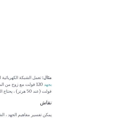
مثال:
تعمل الشبكة الكهربائية للولايات المتحدة عند 120 فولت (
بجهد
فولت (عند 50 هرتز) ، يحتاج المرء إلى محول طاقة (ومحول توصيل) نظرًا لأنه يختلف من دولة إلى أخرى.
نقاش
يمكن تفسير مفاهيم الجهد ، الش