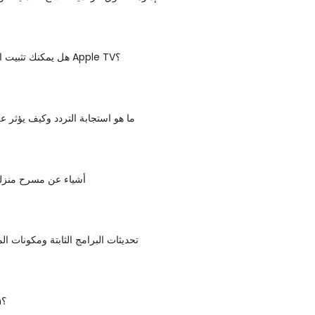
هل يمكنك تثبيت التطبيقات على Apple TV؟
ما هو استجابة التردد وكيف يؤثر 
أشياء عن مسرح منزلي
تحديثات البرامج الثابتة ومكونات ا
ما هو PlayOn؟