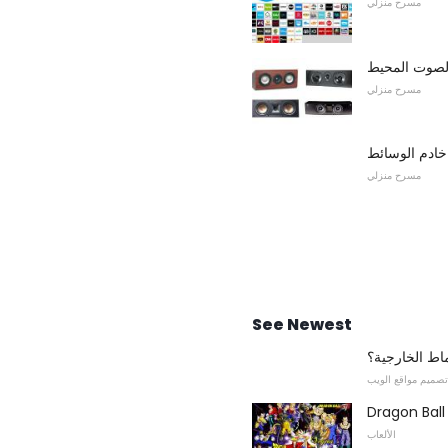
مسرح منزلي
الصوت المحيط
مسرح منزلي
خادم الوسائط
مسرح منزلي
See Newest
ماط الخارجية؟
تصميم مواقع الويب
الألعاب