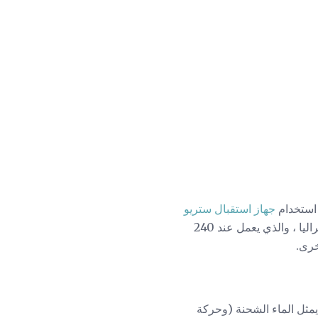
جهاز استقبال ستريو
120 فولت مع زوج من السماعات. ولكن لكي يعمل جهاز الاستقبال المجسم نفسه بأمان في أستراليا ، والذي يعمل عند 240
يمثل الماء الشحنة (وحركة