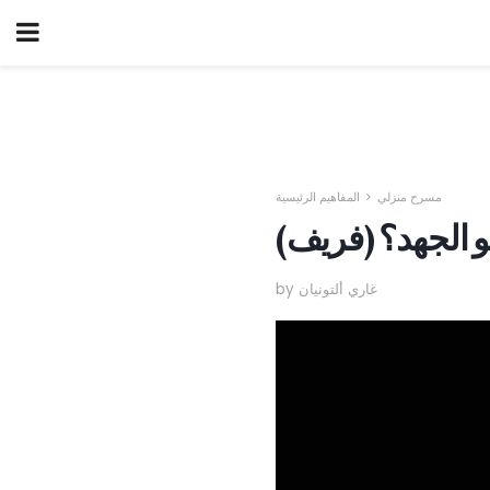
مسرح منزلي
المفاهيم الرئيسية
و الجهد؟ (فريف)
by غاري ألتونيان