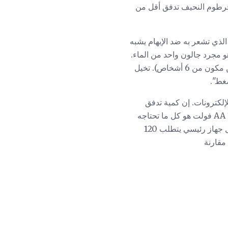
لخرطوم النحيف تدفق أقل من
الذي تشعر به ضد الإبهام يشبه
و مجرد جالون واحد من الماء.
الآن لنفترض أنك وجدت دلوًا كبيرًا بما يكفي ليملأ 450 جالونًا من الماء (يكفي تقريبًا لملء حوض ساخن مكون من 6 أشخاص). تخيل
ضغط".
إلكترونات. إن كمية تدفق
الإلكترون الناتجة عن الجهد مهمة بالنسبة للعمل الذي يجب القيام به. وهناك عدد قليل من بطاريات AA 1.5 فولت هو كل ما تحتاجه
من أجل تشغيل لعبة صغيرة يتم التحكم فيها عن بعد. لكنك لا تتوقع أن تتمكن هذه البطاريات من تشغيل جهاز رئيسي يتطلب 120
مقارنة