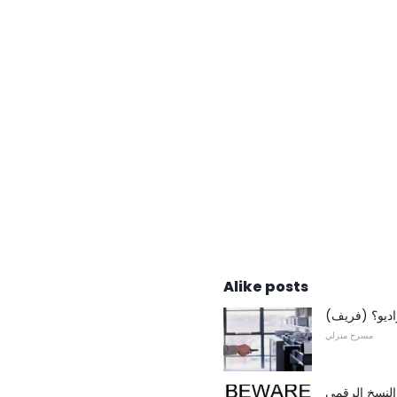
Alike posts
اديو؟ (فريف)
مسرح منزلي
والنسخ الرقمي