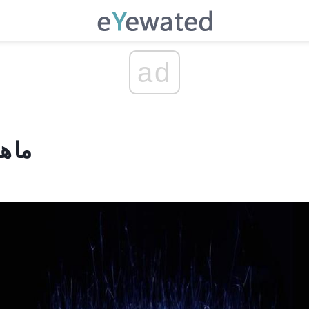
ad
ما ه