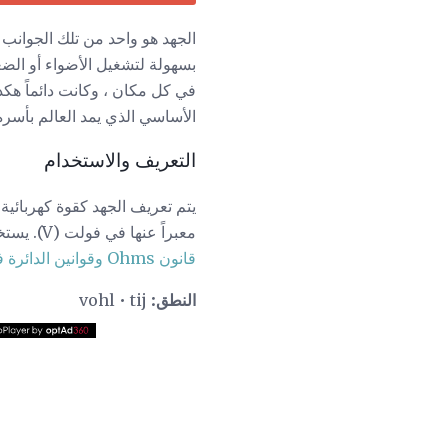
الجهد هو واحد من تلك الجوانب 
بسهولة لتشغيل الأضواء أو الضغ
في كل مكان ، وكانت دائماً هكذ
الأساسي الذي يمد العالم بأسره. 
التعريف والاستخدام
يتم تعريف الجهد كقوة كهربائية 
معبراً عنها في فولت (V). يستخدم الجهد ، مع التيار والمقاومة ، لوصف سلوك الإلكترونات. تتم ملاحظة العلاقات من خلال تطبيق
قانون Ohms وقوانين الدائرة في Kirchhoff
النطق:
vohl • tij