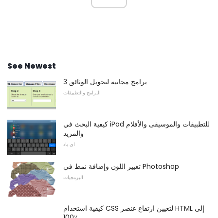
See Newest
3 برامج مجانية لتحويل الوثائق
البرامج والتطبيقات
كيفية البحث في iPad للتطبيقات والموسيقى والأفلام
والمزيد
اى باد
تغيير اللون وإضافة نمط في Photoshop
البرمجيات
كيفية استخدام CSS لتعيين ارتفاع عنصر HTML إلى
100٪