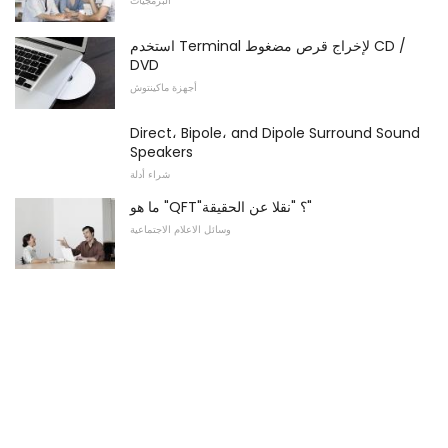
البرمجيات
استخدم Terminal لإخراج قرص مضغوط CD /
DVD
أجهزة ماكينتوش
Direct، Bipole، and Dipole Surround Sound
Speakers
شراء أدلة
ما هو "QFT"؟ "نقلا عن الحقيقة"
وسائل الاعلام الاجتماعية