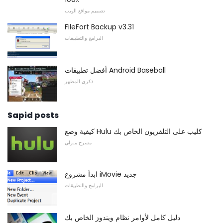
تصميم مواقع الويب
FileFort Backup v3.31
البرامج والتطبيقات
أفضل تطبيقات Android Baseball
ذكري المظهر
Sapid posts
كيفية وضع Hulu كليب على التلفزيون الخاص بك
مسرح منزلي
ابدأ مشروع iMovie جديد
البرامج والتطبيقات
دليل كامل لأوامر نظام ويندوز الخاص بك