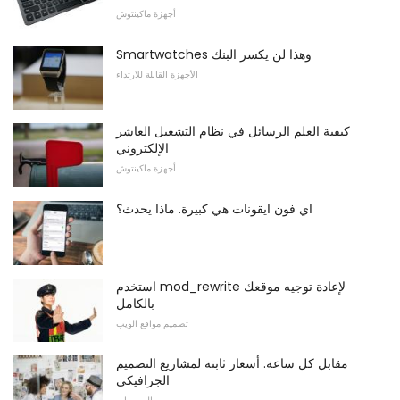
أجهزة ماكينتوش
Smartwatches وهذا لن يكسر البنك
الأجهزة القابلة للارتداء
كيفية العلم الرسائل في نظام التشغيل العاشر
الإلكتروني
أجهزة ماكينتوش
اي فون ايقونات هي كبيرة. ماذا يحدث؟
استخدم mod_rewrite لإعادة توجيه موقعك
بالكامل
تصميم مواقع الويب
مقابل كل ساعة. أسعار ثابتة لمشاريع التصميم
الجرافيكي