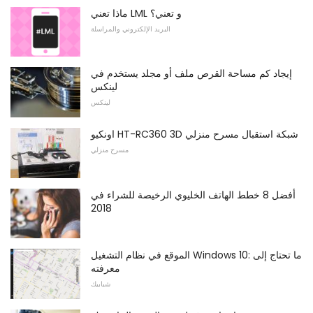
ماذا تعني LML و تعني؟
البريد الإلكتروني والمراسلة
إيجاد كم مساحة القرص ملف أو مجلد يستخدم في
لينكس
لينكس
اونكيو HT-RC360 3D شبكة استقبال مسرح منزلي
مسرح منزلي
أفضل 8 خطط الهاتف الخليوي الرخيصة للشراء في
2018
الموقع في نظام التشغيل Windows 10: ما تحتاج إلى
معرفته
شبابيك