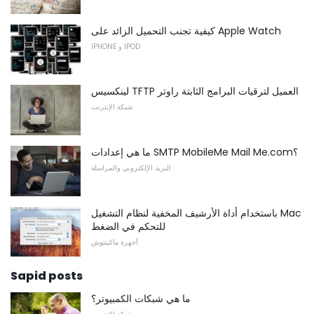
كيفية تجنب التحميل الزائد على Apple Watch
IPHONE و IPOD
لينكسيس TFTP العميل لترقيات البرامج الثابتة راوتر
شبكة الإنترنت
ما هي إعدادات SMTP MobileMe Mail Me.com؟
البريد الإلكتروني والمراسلة
باستخدام أداة الأرشيف المخفية لنظام التشغيل Mac
للتحكم في الضغط
أجهزة ماكينتوش
Sapid posts
ما هي شبكات الكمبيوتر؟