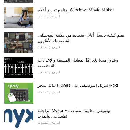
برنامج تحرير أفلام Windows Movie Maker
البرامج والتطبيقات
تعلم كيفية تحميل أغاني متعددة من مكتبة الموسيقى
الخاصة بك الأمازون
البرامج والتطبيقات
ويندوز ميديا ​​بلاير 12 المعادل: المسبقة والإعدادات
المخصصة
البرامج والتطبيقات
بدائل متجر iTunes لتنزيل الموسيقى على iPad
البرامج والتطبيقات
مراجعة Myxer - موسيقى مجانية ، نغمات ،
تطبيقات ، والمزيد
البرامج والتطبيقات