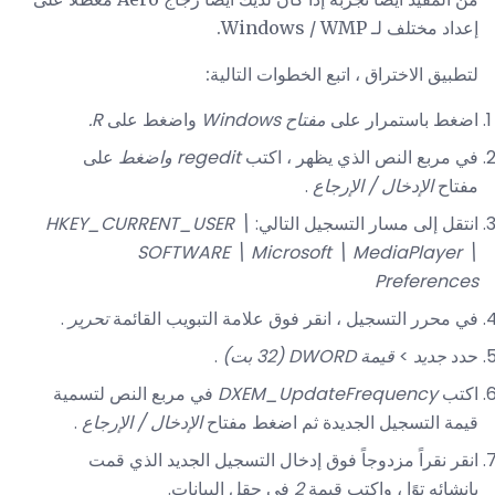
إعداد مختلف لـ Windows / WMP.
لتطبيق الاختراق ، اتبع الخطوات التالية:
اضغط باستمرار على
مفتاح Windows
واضغط على
R.
في مربع النص الذي يظهر ، اكتب
regedit واضغط
على
مفتاح
الإدخال / الإرجاع
.
انتقل إلى مسار التسجيل التالي:
HKEY_CURRENT_USER \
SOFTWARE \ Microsoft \ MediaPlayer \
Preferences
في محرر التسجيل ، انقر فوق علامة التبويب القائمة
تحرير
.
حدد
جديد
>
قيمة DWORD (32 بت)
.
اكتب
DXEM_UpdateFrequency
في مربع النص لتسمية
قيمة التسجيل الجديدة ثم اضغط مفتاح
الإدخال / الإرجاع
.
انقر نقراً مزدوجاً فوق إدخال التسجيل الجديد الذي قمت
بإنشائه توًا ، واكتب قيمة
2
في حقل البيانات.