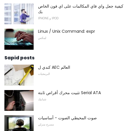
كيفية جعل واي فاي المكالمات على اي فون الخاص
بك
IPHONE و IPOD
Linux / Unix Command: expr
لينكس
Sapid posts
كندي ل AEC العالم
البرمجيات
تثبيت محرك أقراص ثابتة Serial ATA
شبابيك
صوت المحيطي الصوت - أساسيات
مسرح منزلي