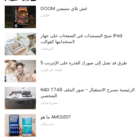
DOOM غش بلاي ستيشن
الألعاب
نسخ المستندات في الصفحات على جهاز iPad
لاستخدامها كقوالب
البرمجيات
5 طرق قد تصل إلى صورك القذرة على الإنترنت
البحث في الويب
NAD T748 الرئيسية مسرح الاستقبال - صور الملف
الشخصي
مسرح منزلي
ما هو AMOLED؟
جديد وتالي