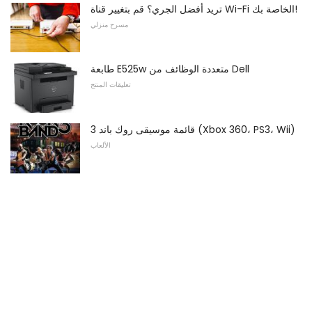
تريد أفضل الجري؟ قم بتغيير قناة Wi-Fi الخاصة بك!
مسرح منزلي
طابعة E525w متعددة الوظائف من Dell
تعليقات المنتج
قائمة موسيقى روك باند 3 (Xbox 360، PS3، Wii)
الألعاب