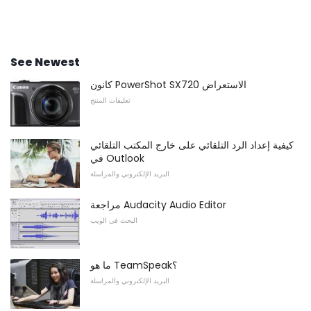
See Newest
كانون PowerShot SX720 الاستعراض
تعليقات المنتج
كيفية إعداد الرد التلقائي على خارج المكتب التلقائي
في Outlook
البريد الإلكتروني والمراسلة
مراجعة Audacity Audio Editor
البحث في الويب
ما هو TeamSpeak؟
البريد الإلكتروني والمراسلة