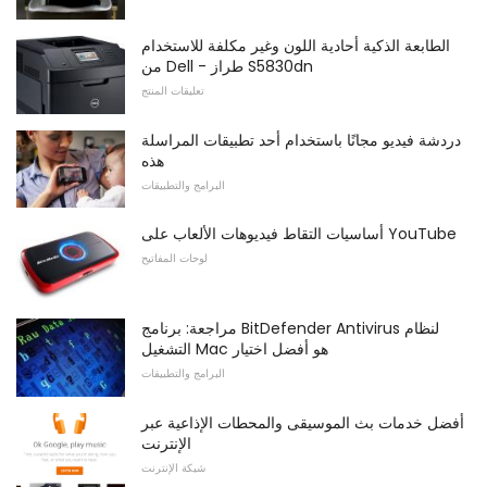
الطابعة الذكية أحادية اللون وغير مكلفة للاستخدام
من Dell - طراز S5830dn
تعليقات المنتج
دردشة فيديو مجانًا باستخدام أحد تطبيقات المراسلة
هذه
البرامج والتطبيقات
أساسيات التقاط فيديوهات الألعاب على YouTube
لوحات المفاتيح
مراجعة: برنامج BitDefender Antivirus لنظام
التشغيل Mac هو أفضل اختيار
البرامج والتطبيقات
أفضل خدمات بث الموسيقى والمحطات الإذاعية عبر
الإنترنت
شبكة الإنترنت