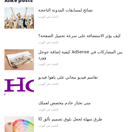
Alike posts
نصائح لمسابقات المدونة الناجحة
البحث في الويب
كيف يؤثر الاستضافة على سرعة تحميل الصفحة؟
البحث في الويب
كيفية إضافة جوجل AdSense بين المشاركات في
وورد
البحث في الويب
تقاسم فيديو مجاني على ياهو! فيديو
البحث في الويب
متى تختار خادم مخصص لعملك
البحث في الويب
10 طرق سهلة لجعل بلوق تصميم تألق
البحث في الويب