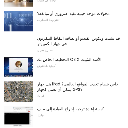
البحث في الويب
محولات موجة جيبية نقية: ضروري أو مبالغة؟
تكنولوجيا السيارات
قم بتثبيت وتكوين الفيديو أو بطاقة التقاط التلفزيون
في جهاز الكمبيوتر
مسرح منزلي
التخطيط الخاص بك OS X الأسد التثبيت
أجهزة ماكينتوش
هل جهاز iPad خاص بنظام تحديد المواقع العالمي؟
يمكن أن تعمل كجهاز GPS؟
اى باد
كيفية إعادة توجيه إخراج القيادة إلى ملف
شبابيك