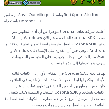
تم تطوير Save Our Village بواسطة Red Sprite Studios
باستخدام Corona SDK.
أعلنت شركة Corona Labs مؤخرًا عن أن أداة التطوير عبر
منصة Corona SDK الشائعة تدعم الآن Windows و Mac.
يعتبر Corona SDK بالفعل طريقة رائعة لتطوير تطبيقات iOS و
Android ، وفي حين أن القدرة على الإنشاء لـ Windows و
Mac ما زالت في مرحلة تجريبية ، فإن العديد من التطبيقات
سوف يتم تحويلها إلى هذه المنصات.
تهدف لعبة Corona SDK في المقام الأول إلى الألعاب ثنائية
الأبعاد ، ولكن لها أيضًا بعض الاستخدامات الإنتاجية. في الواقع ،
كان بعض المطورين ناجحين للغاية في تطوير تطبيقات غير
الألعاب باستخدام Corona SDK. تستخدم المنصة LUA كلغة ،
مما يجعل الترميز أسرع بكثير عند مقارنته بالنكهات المختلفة لـ C
العائمة ، ولديها بالفعل محرك رسومات مدمج به.