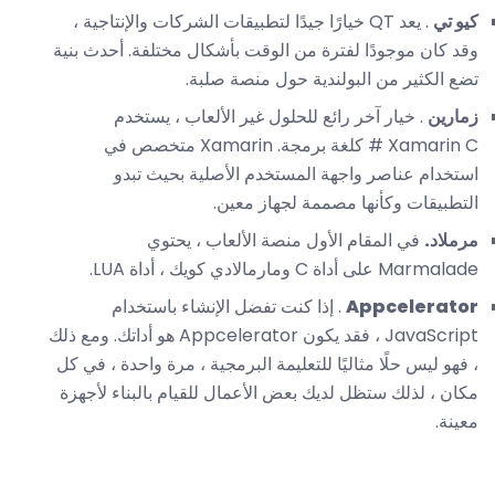
كيو تي
. يعد QT خيارًا جيدًا لتطبيقات الشركات والإنتاجية ،
وقد كان موجودًا لفترة من الوقت بأشكال مختلفة. أحدث بنية
تضع الكثير من البولندية حول منصة صلبة.
زمارين
. خيار آخر رائع للحلول غير الألعاب ، يستخدم
Xamarin C # كلغة برمجة. Xamarin متخصص في
استخدام عناصر واجهة المستخدم الأصلية بحيث تبدو
التطبيقات وكأنها مصممة لجهاز معين.
مرملاد.
في المقام الأول منصة الألعاب ، يحتوي
Marmalade على أداة C ومارمالادي كويك ، أداة LUA.
Appcelerator
. إذا كنت تفضل الإنشاء باستخدام
JavaScript ، فقد يكون Appcelerator هو أداتك. ومع ذلك
، فهو ليس حلًا مثاليًا للتعليمة البرمجية ، مرة واحدة ، في كل
مكان ، لذلك ستظل لديك بعض الأعمال للقيام بالبناء لأجهزة
معينة.