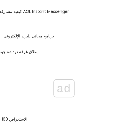
كيفية مشاركة الملفات على AOL Instant Messenger
Foxmail 5.0 - برنامج مجاني للبريد الإلكتروني
إطلاق غرفة دردشة جوج
ad
أوليمبوس VG-160 الاستعراض