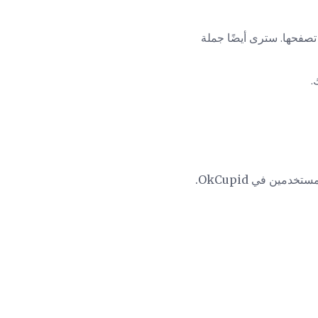
تصفحها. سترى أيضًا جملة
.
ين في OkCupid.