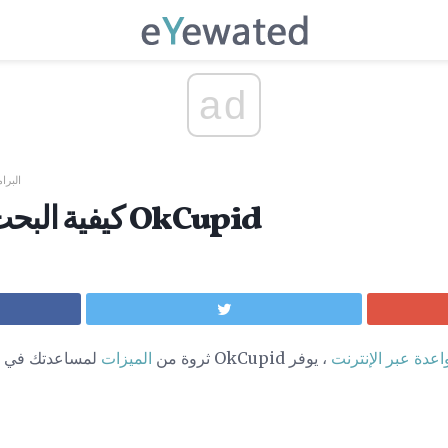
ad
البرا
كيفية البحث عن مستخدمي OkCupid
اعدة عبر الإنترنت
، يوفر OkCupid ثروة من
الميزات
لمساعدتك في ال