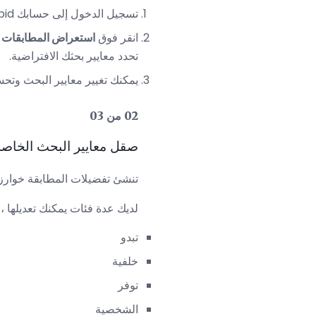
تسجيل الدخول إلى حسابك OkCupid.
انقر فوق
استعراض المطابقات
ف
تحدد معايير بحثك الافتراضية.
يمكنك تغيير معايير البحث وتح
02 من 03
صقل معايير البحث الخاصة
تنشئ تفضيلات المطابقة خوارزمي
لديك عدة فئات يمكنك تعديلها ، و
تبدو
خلفية
توفر
الشخصية