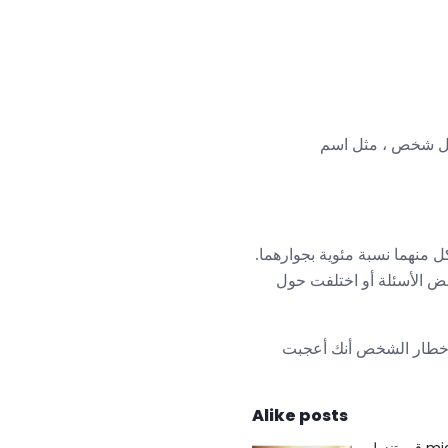
كل شخص ، مثل اسم
ييم OKCupid لمدى ملاءمة شخصيتك للشخص. هناك تقييمان ، Match و Enemy ، لكل منهما نسبة مئوية بجوارهما.
عض الأسئلة أو اختلفت حول
م إخطار الشخص أنك أعجبت
Alike posts
migme