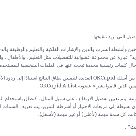
ضيل التي تريد تنقيحها.
خين وأنشطة الشرب والدين والإشارات الفلكية والتعليم والوظيفة والد
زيد" عبارة عن مجموعة عشوائية للتفضيلات مثل التعليم ، والأطفال ، والح
ال كلمات رئيسية محددة تبحث عنها في الملفات الشخصية للمستخدمي
تتيح لك فئة الأسئلة الاختيار من بين أسئلة OKCupid العديدة لتضييق نطاق النتائج ا
 قاموا بشراء عضوية OKCupid A-List.
ة. يتم تعيين تفضيل الارتفاع ، على سبيل المثال ، كنطاق باستخدام الق
رى بسيطة إلى مربعات الاختيار أو أشرطة التمرير. يتم تعريف السمات
 كانت كل سمة مهمة (لأعلى) أو غير مهمة (لأسفل).
ث"
.