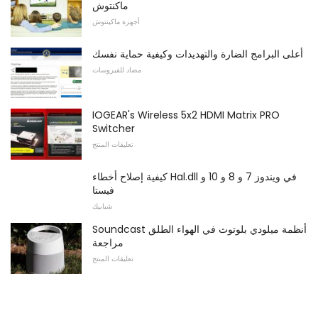
ماكنتوش
أجهزة ماكينتوش
أعلى البرامج الضارة والتهديدات وكيفية حماية نفسك
مضاد للفيروسات
IOGEAR's Wireless 5x2 HDMI Matrix PRO
Switcher
تعليقات المنتج
كيفية إصلاح أخطاء Hal.dll في ويندوز 7 و 8 و 10 و
فيستا
شبابيك
Soundcast أنظمة ميلودي بلوتوث في الهواء الطلق
مراجعة
تعليقات المنتج