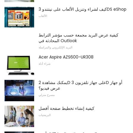
كيف لشراء وتنزيل الألعاب على نينتندو 3DS eShop
الألعاب
كيفية عرض البريد مجمعة حسب مؤشر الترابط
المحادثة في Outlook
البريد الإلكتروني والمراسلة
Acer Aspire AZS600-UR308
شراء أدلة
يمكنك مشاهدة 2D على جهاز تلفزيون 3D أو جهاز
عرض فيديو؟
مسرح منزلي
كيفية إنشاء تخطيط صفحة أفضل
البرمجيات