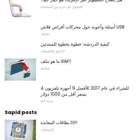
الحصول على مزيد من المساعدة
أسئلة وأجوبة حول محركات أقراص فلاش USB
شبابيك
كيفية الدردشة: خطوة بخطوة للمبتدئين
البرامج والتطبيقات
ما هو ملف BAK؟
شبابيك
أفضل 9 أجهزة تلفزيون 4K للشراء في عام 2017
بسعر أقل من 1000 دولار
شراء أدلة
Sapid posts
بطاقات المعايدة DIY
البرمجيات