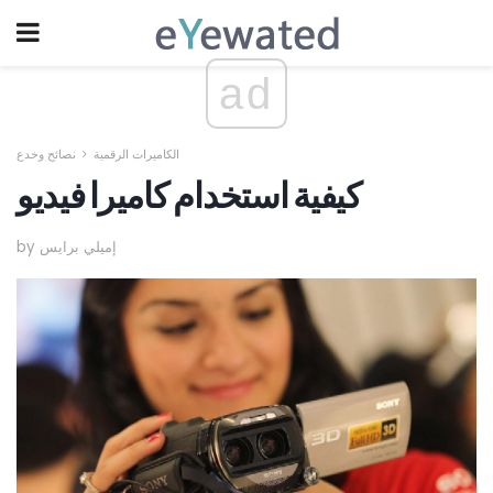
ad
الكاميرات الرقمية
نصائح وخدع
كيفية استخدام كاميرا فيديو
by إميلي برايس