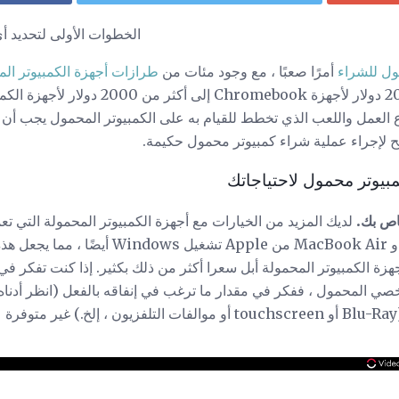
الخطوات الأولى لتحديد أ
ول للشراء
أمرًا صعبًا ، مع وجود مئات من
طرازات أجهزة الكمبيوتر المح
وتتراوح الأسعار من أقل من 200 دولار لأجهزة ook
نوع العمل واللعب الذي تخطط للقيام به على الكمبيوتر المحمول يجب 
ئح لإجراء عملية شراء كمبيوتر محمول حكيمة.
مبيوتر محمول لاحتياجاتك
و MacBook Air من Apple تشغيل Windows
جهزة الكمبيوتر المحمولة أبل سعرا أكثر من ذلك بكثير. إذا كنت تفكر في
مبيوتر الشخصي المحمول ، ففكر في مقدار ما ترغب في إنفاقه بالفعل (انظر أدن
كمبيوتر محمول مزود بميزات (Blu-Ray أو touchscreen أو موالفات التلفزيون 