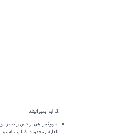
2. ابدأ بميزانيتك.
نتبووكس هي أرخص وأصغر نوع م
للغاية ومحدودة. كما يتم استبد