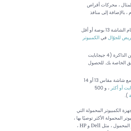
 المثال ، محركات أقراص
 على قائمتك لمشاهدة الأفلام ، بالإضافة إلى منافذ
ومن الواضح أن قابلية النقل ستكون أهم اعتباراتك. ابحث عن أحجام الشاشة 13 بوصة أو أقل
يض للجوّال
في
الكمبيوتر
شاشة كبيرة عالية الوضوح ، الكثير من الذاكرة (4 جيجابايت
حقق الخاصة بك. للحصول
مع شاشة مقاس 13 أو 14
، و 500
).
زة الكمبيوتر المحمولة التي
Consumer للاطلاع على أجهزة الكمبيوتر المحمولة الأكثر توصيًا بها ،
ثم قارن الميزات مع قائمة التحقق. ضع في اعتبارك أن الكثير من الشركات المصنعة لأجهزة الكمبيوتر المحمول ، مثل Dell و HP ،