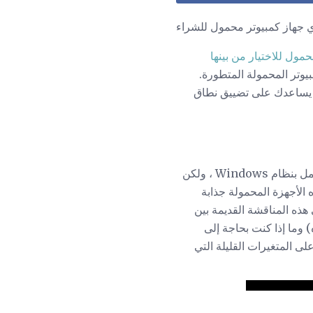
ي جهاز كمبيوتر محمول للشراء
مول للاختيار من بينها
Chromeb إلى أكثر من 2000 دولار لأجهزة الكمبيوتر المحمولة المتطورة.
أن يساعدك على تضييق نطاق
لديك المزيد من الخيارات مع أجهزة الكمبيوتر المحمولة التي تعمل بنظام Windows ، ولكن
 أيضًا ، مما يجعل هذه الأجهزة المحمولة جذابة
 هذه المناقشة القديمة بين
اه) وما إذا كنت بحاجة إلى
، إلخ.) غير متوفرة على المتغيرات القليلة التي