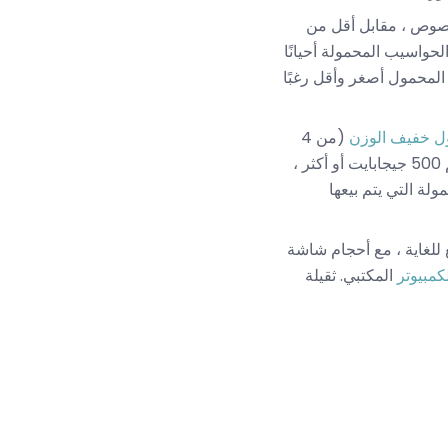
نصوص ، مقابل أقل من
Black Friday و Cyber ​​Monday) ؛ تستخدم هذه الحواسيب المحمولة أحيانًا
جم جهاز الكمبيوتر المحمول أصغر وأقل رغبًا
ل خفيف الوزن
(من 4
إلى 6 أرطال و 14 بوصة إلى 16 بوصة) ، مع أداء أفضل: أحدث جيل المعالجات ، قرص صلب كبير بحجم 500 جيجابايت أو أكثر ،
ولة التي يتم بيعها
فيع للغاية ، مع أحجام شاشة
كمبيوتر
المكتبي. ثقيلة