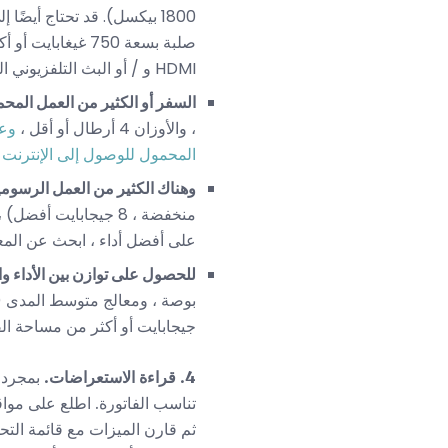
1800 بيكسل). قد تحتاج أي
HDMI و / أو البث التلفزيوني اللاسلكي.
السفر أو الكثير من العمل المح
، والأوزان 4 أرطال أو أقل ،
وعم
المحمول للوصول إلى الإنترنت
أ
وهناك الكثير من العمل الرسومية
منخفضة ، 8 جيجاباي
على أفضل أداء ، ابحث عن المعا
للحصول على توازن بين الأداء وا
بوصة ، ومعالج متوسط ​​المدى (على سبيل
جيجابايت أو أكثر من مساحة ا
4. قراءة الاستعراضات.
بمجرد ا