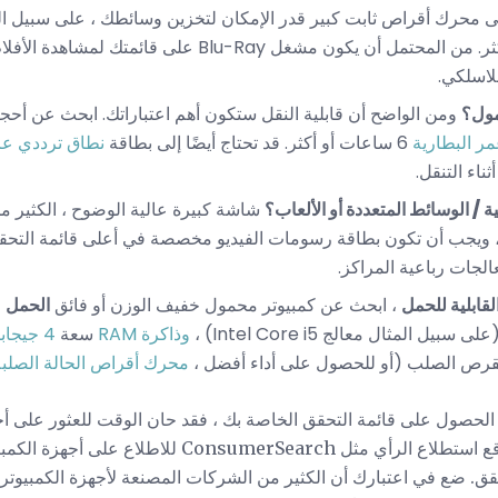
ضًا إلى محرك أقراص ثابت كبير قدر الإمكان لتخزين وسائطك ، على سبيل
صلبة بسعة 750 غيغابايت أو أكثر. من المحتمل أن يكون مشغل Blu-Ray
مول؟
ر البطارية
6 ساعات أو أكثر. قد تحتاج أيضًا إلى بطاقة
نطاق ترددي عر
ثناء التنقل.
 / الوسائط المتعددة أو الألعاب؟
ت أفضل) ، ويجب أن تكون بطاقة رسومات الفيديو مخصصة في أعلى قائمة الت
لجات رباعية المراكز.
لقابلية للحمل
، ابحث عن كمبيوتر محمول خفيف الوزن أو فائق
الحمل
 المثال معالج Intel Core i5) ،
وذاكرة RAM
سعة
4 جيجابايت أو أكثر
لقرص الصلب (أو للحصول على أداء أفضل ،
محرك أقراص الحالة الصلبة
لحصول على قائمة التحقق الخاصة بك ، فقد حان الوقت للعثور على أجه
تناسب الفاتورة. اطلع على مواقع استطلاع الرأي مثل Search