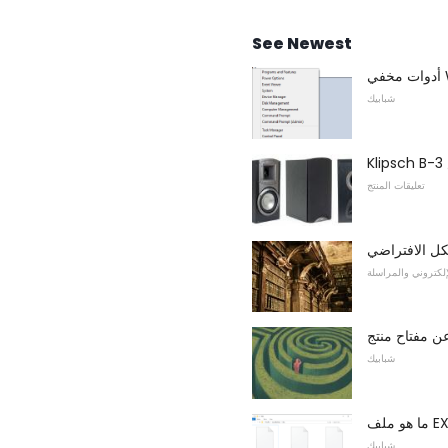
See Newest
شبابيك
تعليقات المنتج
شكل الافتراضي
لإلكتروني والمراسلة
شبابيك
شبابيك