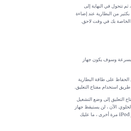
خافتة ، ثم تتحول في النهاية إلى
 iPod نائمًا ، فإنه يستخدم طاقة أقل بكثير من البطارية عند إضاءة
 الخاصة بك في وقت لاحق.
ء بسرعة وسوف يكون جهاز
نك التأكد من الحفاظ على طاقة البطارية
أس. قم بإزاحة مفتاح التعليق إلى وضع التشغيل
تف الخلوي. الآن ، لن يستيقظ جهاز
الآي بود الخاص بك عن طريق الخطأ من النوم عند الضغط على زر واستنزاف قوته. لبدء استخدام جهاز iPod مرة أخرى ، ما عليك