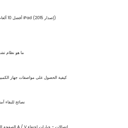
أفضل 10 ألعاب عارضة على iPad (إصدار 2015)
ما هو نظام تش
كيفية الحصول على مواصفات جهاز الكمبي
5 نصائح للبقاء آم
الصفحة الرئيسية مسرح A / V اتصالات - خيارات اختفاء