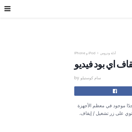
أدلة ودروس
IPhone و iPod
قاف اي بود فيديو
by سام كوستيلو
 زر شائع جدًا موجود في معظم الأجهزة