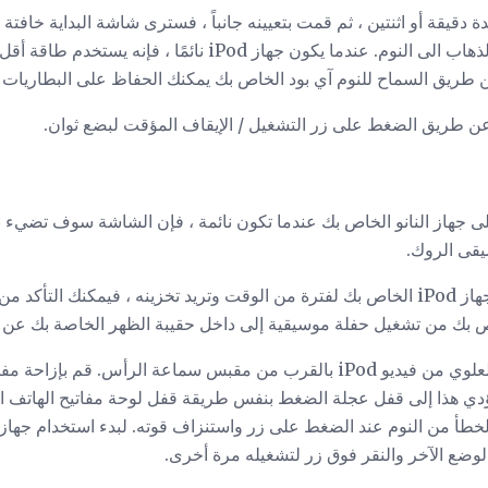
كنت تستخدم جهاز iPod لمدة دقيقة أو اثنتين ، ثم قمت بتعيينه جانباً ، فسترى شاشة البداية 
اللون الأسود تمامًا. هذا هو بود الذهاب الى النوم. عندما يكون جهاز
طريق السماح للنوم آي بود الخاص بك يمكنك الحفاظ على البطاريات
م عن طريق الضغط على زر التشغيل / الإيقاف المؤقت لبضع ثوان.
ى جهاز النانو الخاص بك عندما تكون نائمة ، فإن الشاشة سوف تضي
إذا كنت تخطط لعدم استخدام جهاز iPod الخاص بك لفترة من الوقت وتريد تخزينه ، فيمك
يوجد مفتاح التعليق في الجزء العلوي من فيديو iPod بالقرب من مقبس سماعة الر
ز iPod بعيدًا. سيؤدي هذا إلى قفل عجلة الضغط بنفس طريقة قفل لوحة مفاتيح الها
لوضع الآخر والنقر فوق زر لتشغيله مرة أخرى.