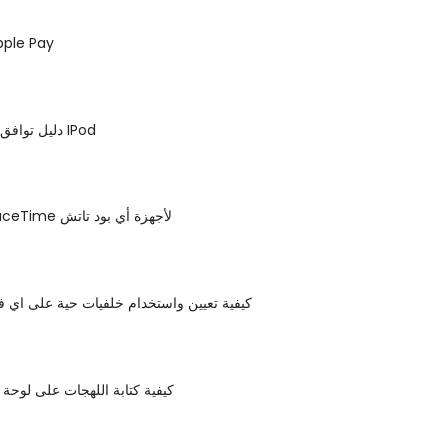
كيفية إعداد  Pay
دليل توافق تنسيق ملفات IPod
كيفية إعداد FaceTime لأجهزة أي بود تاتش
كيفية تعيين واستخدام خلفيات حية على اي 
كيفية كتابة اللهجات على لوحة م