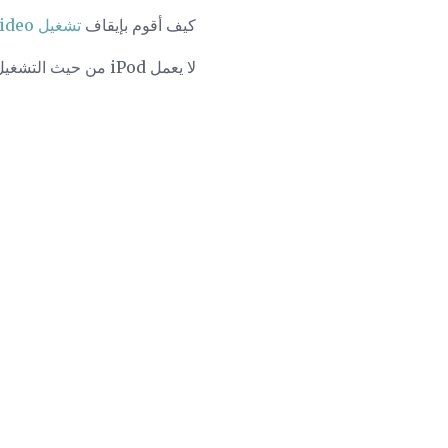
كيف أقوم بإيقاف
تشغيل iPod Video
لا يعمل iPod من حيث التشغيل والإيقاف. بدلا من ذلك ، فإنه يتعامل فقط في حالة الاستيقاظ أو النوم.