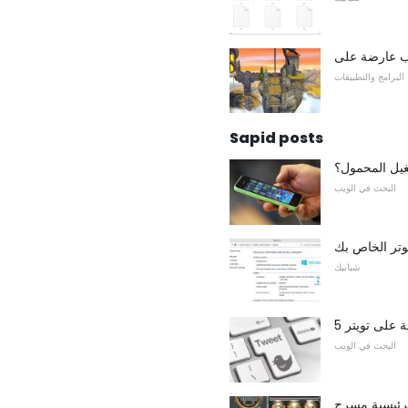
البرامج والتطبيقات
Sapid posts
غيل المحمول؟
البحث في الويب
وتر الخاص بك
شبابيك
نة على تويتر
البحث في الويب