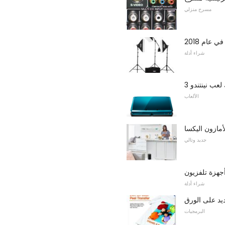
مسرح منزلي
شراء أدلة
الألعاب
مازون اليكسا
جديد وتالي
شراء أدلة
يد على الورق
البرمجيات