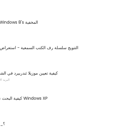
أدوات مخفي Windows 8's المخفية
Klipsch B-3 التتويج سلسلة رف الكتب السمعية - استعراض
كيفية تعيين موزيلا ثندربيرد في ال
البريد ا
كيفية البحث عن مفتاح منتج Windows XP
ما هو ملف EX_؟