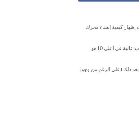
 بأهم توزيعات Linux وأثناء الكتابة لـ About.com لقد حاولت إظهار كيفية إنشاء محرك
معروفة جيداً إلى حد ما ، ولكن أيضا ركوب عالية في أعلى 10 هو
 بعد ذلك (على الرغم من وجود