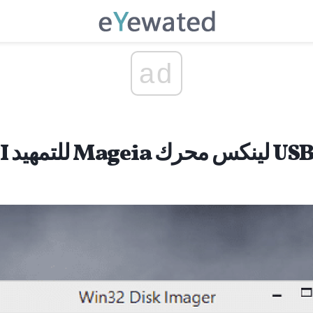
ad
فية إنشاء UEFI للتمهيد Mageia لينكس محرك USB