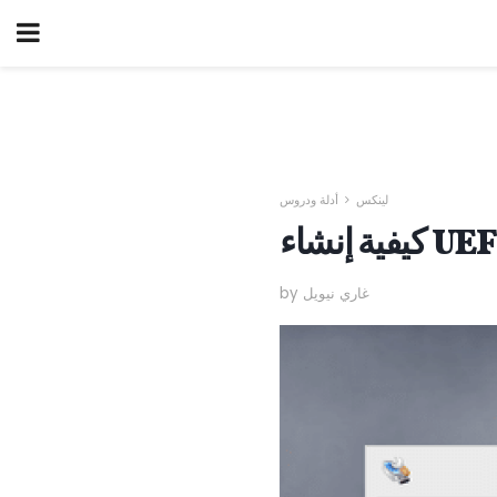
لينكس
أدلة ودروس
by غاري نيويل