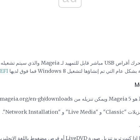
يوضح هذا الدليل كيفية إنشاء محرك أقراص USB مباش
EFI
Network Install".
 LiveDVD أو قرص مضغوط باللغة الإنجليزية فقط.