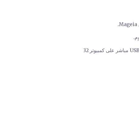
مرة أخرى ، هناك خياران آخران ، 32 بت أو 64 بت. يعتمد اختيارك هنا على ما إذا كنت تخطط لتشغيل USB مباشر على كمبيوتر 32