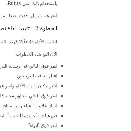
باستخدام ذلك على Rufus.
انقر هنا لتنزيل أحدث إصدار من أداة Disk Imaging
الخطوة 3 - تثبيت أداة تصوير القرص Win32
لتثبيت الأداة Win32 قرص التصوير انقر نقراً مزدوجاً فوق الرمز داخل مجلد التنزيلات.
الآن اتبع هذه الخطوات:
انقر فوق التالي في رسالة الت
اقبل اتفاقية الترخيص
اختر مكان تثبيت الأداة وانقر فو
انقر فوق التالي لتجاوز مجلد قائ
اترك علامة "إنشاء رمز سطح ال
في شاشة "جاهزة للتثبيت" ، انق
انقر فوق "إنهاء"