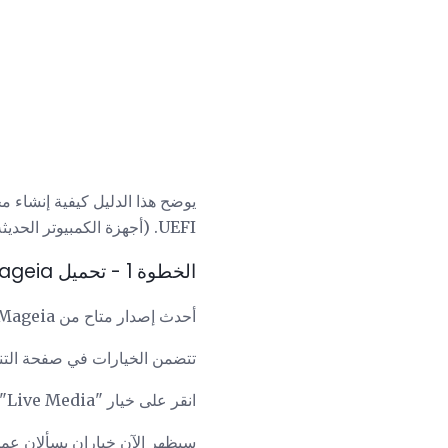
UEFI. (أجهزة الكمبيوتر الحديثة بشكل عام التي تم إنشاؤها لتشغيل Windows 8 فما فوق لديها
الخطوة 1 - تحميل Mageia
أحدث إصدار متاح من Mageia هو Mageia 5 ويمكن تنزيله من https://www.mageia.org/en-gb/downloads/.
تتضمن الخيارات في صفحة التنزيلات "Classic" و "Live Media" و "ation
انقر على خيار "Live Media".
سيظهر الآن خياران يسألان عما إذا كنت تريد تنزيل صورة