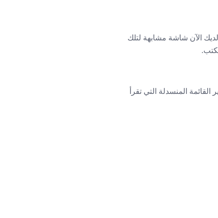
نامج ، فيجب أن يكون لديك الآن شاشة مشابهة لتلك
خطوة 1. لاحظ أنك ستحتاج إلى تغيير القائمة المنسدلة التي تقرأ