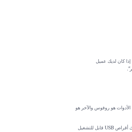
 إذا كان لديك عميل
M بضع أدوات لإنشاء محرك أقراص USB قابل للتشغيل باستخدام Windows. أحد الأدوات هو روفوس والآخر هو
لقد نجحت فقط أثناء استخدام أداة Win32 Disk Imaging ولذلك يظهر هذا الدليل كيفية إنشاء محرك أقراص USB قابل للتشغيل