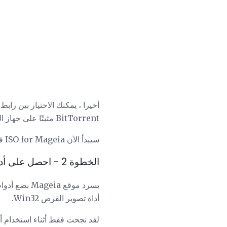
أخيرا ، يمكنك الاختيار بين راب
BitTorrent مثبتًا على جهاز الكمبيوتر أم لا. إذا لم يكن لديك عميل BitTorrent ، فاختر "رابط مباشر".
سيبدأ الآن ISO for Mageia في التنزيل.
الخطوة 2 - احصل على أداة تصوير القرص Win32
أداة تصوير القرص Win32.