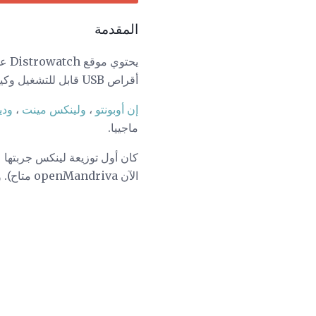
المقدمة
أقراص USB قابل للتشغيل وكيفية تثبيت كل من توزيعات Linux الرئيسية في أعلى القائمة.
إن أوبونتو
،
ولينكس مينت
،
ودي
ماجييا.
كان أول توزيعة لينكس جربتها 
الآن openMandriva متاح). ويستند Mageia على مفترق شفرة من ماندريفا.