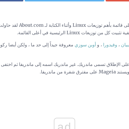
يحتوي موقع Distrowatch على قائمة
بيان
،
وفيدورا
، و
أوبن سوزي
على الإطلاق تسمى ماندريك. غير ماندريك اسمه إلى ماندريفا ثم اختفى
ad