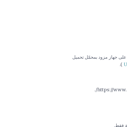
ر قابل للتمهيد لـ Mageia والذي سيتم تشغيله على جهاز مزود بمحمّل تحميل
).
U