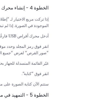
الخطوة 4 - إنشاء محرك أقراص USB يعمل بنظام التشغيل Linux
الموجودة في الصورة. إذا لم تبدأ الأداة انقر مرت
أدخل محرك أقراص USB فارغًا في أحد منافذ USB الموجودة على الكمبيوتر.
"صور القرص" لعرض "جميع الم
غيّر القائمة المنسدلة للجهاز 
انقر فوق "كتابة".
ستتم الآن كتابة الصورة على محر
الخطوة 5 - التمهيد في محرك أقراص USB مباشر