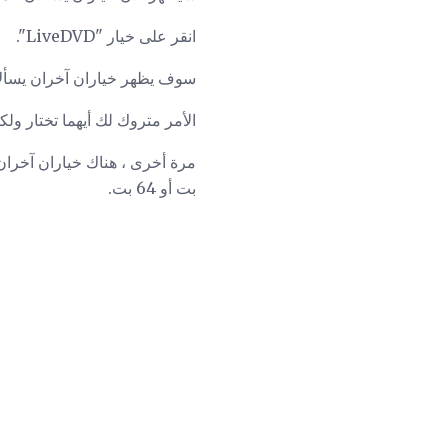
انقر على خيار "LiveDVD".
سوف يظهر خياران آخران يسألان عما إذا كنت تريد
الأمر متروك لك أيهما تختار ولكن دليل التثبيت
بت أو 64 بت.