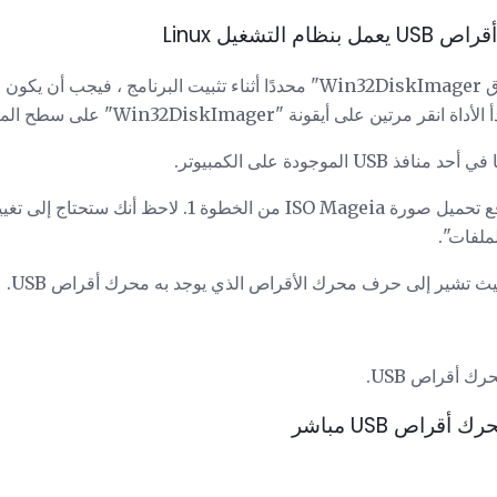
إذا تركت مربع الاختيار لـ "إطلاق Win32DiskImager" محددًا أثناء تثبيت البر
ين على أيقونة "Win32DiskImager" على سطح المكتب.
انقر فوق رمز المجلد وحدد موقع تحميل صورة ISO Mageia من ال
لفات".
بحيث تشير إلى حرف محرك الأقراص الذي يوجد به محرك أقراص USB.
ك أقراص USB.