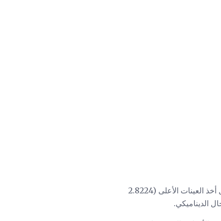
يمكن حتى لنظام ستيريو متواضع الاستفادة من زيادة الوضوح والإخلاص للأقراص SACD. ويسهم معدل أخذ العينات الأعلى (2.8224