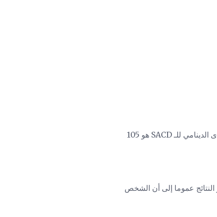
(يصل نطاق البشر هنا إلى 120 ديسيبل). المدى الدينامي للـ SACD هو 105
رق بين التسجيلات CD و SACD تم إجراؤها ، وتشير النتائج عموما إلى أن الشخص