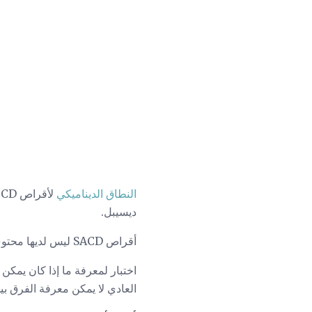
النطاق الديناميكي
لأقراص CD هو 90
ديسيبل.
أقراص SACD ليس لديها محتوى الفيديو ، الصوت فقط.
العادي لا يمكن معرفة الفرق بين 