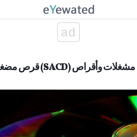
ad
قرص مضغوط صوتي سوبر (SACD) مشغلات وأقراص