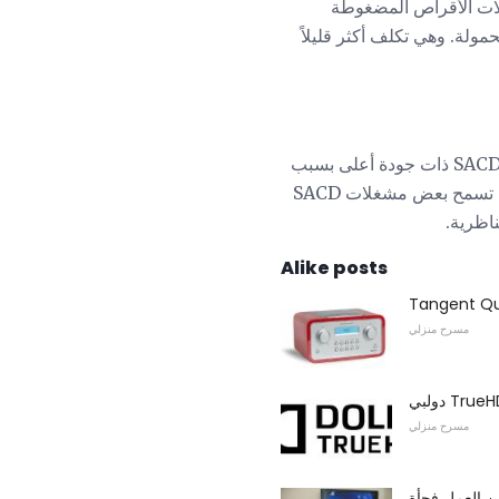
SACD هي أنواع هجينة ، فإنها ستلعب على مشغلات أقراص SACD ومشغلات الأقراص المضغوطة
مولة. وهي تكلف أكثر قليلاً
تتطلب بعض مشغلات SACD اتصال تناظري (إما قناة 2 أو قناة 5.1) إلى جهاز استقبال لتشغيل طبقة SACD ذات جودة أعلى بسبب
مشكلات حماية النسخ. يمكن تشغيل طبقة القرص المضغوط عبر اتصال رقمي متحد المحور أو بصري. تسمح بعض مشغلات SACD
Alike posts
مسرح منزلي
مسرح منزلي
عن العمل فجأة