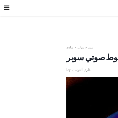
مسرح منزلي
مبادئ
by غاري ألتونيان