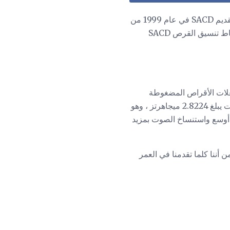
يستهدف تشغيل الصوت عالي الأداء. تم تقديم SACD في عام 1999 من
قبل شركتي Sony و Philips ، وهي نفس الشركات التي قدمت القرص المضغوط (CD). لم يتم التقاط تنسيق القرص SACD
 العينات من 44.1 كيلو هرتز. تعتمد مشغلات الأقراص المضغوطة
(SACD) وأقراصها على معالجة Direct Stream Digital (DSD) ، وهو تنسيق 1 بت بمعدل أخذ عينات يبلغ 2.8224 ميجاهرتز ، وهو
وسع واستنساخ الصوت بمزيد
(على الرغم من أننا كلما تقدمنا ​​في العمر