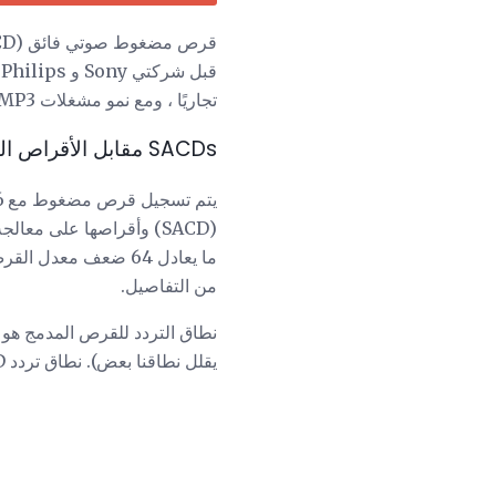
قرص مضغوط صوتي فائق (SACD) هو
تجاريًا ، ومع نمو مشغلات MP3 والموسيقى الرقمية ، ظل سوق SACDs صغيرًا.
SACDs مقابل الأقراص المدمجة
ما يعادل 64 ضعف معدل القرص المضغوط القياسي. ينتج عن معدل أخذ العينات الأعلى
من التفاصيل.
يقلل نطاقنا بعض). نطاق تردد SACD هو 20Hz إلى 50 kHz.