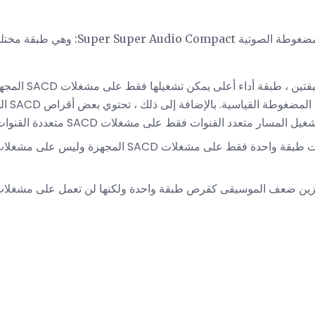
هناك ثلاثة أنواع من الأقراص المضغوطة الصو
 القياسية. بالإضافة إلى ذلك ، تحتوي بعض أقراص SACD الهجينة على مسار
مسار متعدد القنوات فقط على مشغلات SACD متعددة القنوات.
سيتم تشغيل أقراص SACD ذات طبقة واحدة فقط على مشغلات ACD
بتخزين ضعف الموسيقى كقرص طبقة واحدة ولكنها لن تعمل على مشغلا