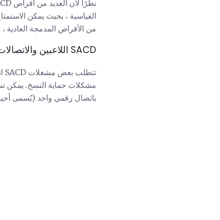
القياسية ، بحيث يمكن الاستمتا
من الأقراص المدمجة العادية ، 
SACD اللاعبين والاتصالات
باتصال رقمي واحد (يُسمى أحيانًا iLink) بين المشغل والمُستقبل ، مما يلغي الحاجة إلى الاتصالات الت