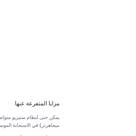
مزايا المتفرعة عنها
ميجاهرتز) في الاستجابة الموسعة للتردد ، كما أن أقراص SACD