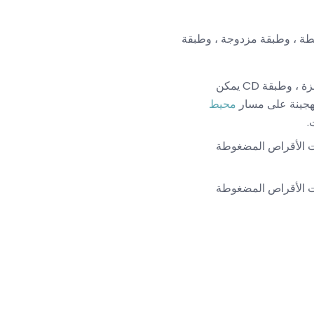
تية Super Super Audio Compact: وهي طبقة مختلطة ، وطبقة مزدوجة ، وطبقة
تحتوي الأقراص الهجينة على طبقتين ، طبقة أداء أعلى يمكن تشغيلها فقط على مشغلات SACD المجهزة ، وطبقة CD يمكن
محيط
S المجهزة وليس على مشغلات الأقراص المضغوطة
ت الأقراص المضغوطة