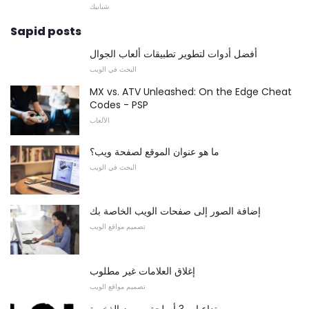
شبابيك
Sapid posts
أفضل أدوات لتطوير تطبيقات ألعاب الجوال
البحث في الويب
MX vs. ATV Unleashed: On the Edge Cheat
Codes - PSP
الألعاب
ما هو عنوان الموقع لصفحة ويب؟
البحث في الويب
إضافة الصور إلى صفحات الويب الخاصة بك
تصميم مواقع الويب
إغلاق العلامات غير مطلوب
تصميم مواقع الويب
تداعيات 3 أسلحة ورموز الذخيرة