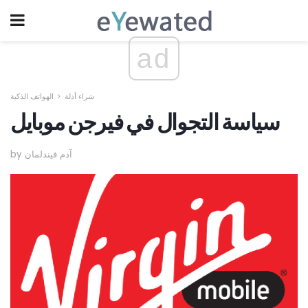
ad
شراء أدلة
الهواتف الذكية
سياسة التجوال في فيرجن موبايل
by آدم فيندلمان