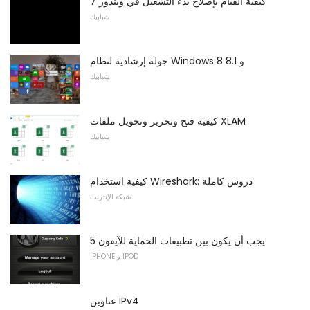
كيفية القيام بإصلاح بدء التشغيل في ويندوز 7
شبابيك
جولة إرشادية لنظام Windows 8 و 8.1
شبابيك
كيفية فتح وتحرير وتحويل ملفات XLAM
شبابيك
كيفية استخدام Wireshark: دروس كاملة
شبكة الإنترنت
5 يجب أن يكون بين تطبيقات الحماية للآيفون
IPHONE و IPOD
عناوين IPv4