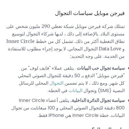
فيرجن موبايل سياسات التجوال
تمتلك شركة فيرجن موبايل شبكة تغطي 290 مليون شخص على
مستوى البلاد. بالإضافة إلى ذلك ، لديها شركاء التجوال لتوسيع
نطاق التغطية أكثر من ذلك. تشمل كل من خطط Inner Circle
و Data Love التجوال المجاني. لا يوجد إجراء مطلوب للاستفادة
من الخدمة. على وجه التحديد:
سياسة تجوال حب البيانات
.
يتلقى عملاء "فايف لوف" من
"فيرجن موبايل" الدفع بـ 50 دقيقة للتجوال الصوتي المحلي
كل شهر. ومع ذلك ، لا يتم تضمين
التجوال
المحلي للرسائل
النصية (SMS) وتجوال
البيانات
في الخطة.
سياسة تجوال الدائرة الداخلية.
يتلقى أعضاء Inner Circle
800 دقيقة للتجوال الصوتي المحلي و 100 ميغابايت من تجوال
البيانات. خطة Inner Circle هي iPhone فقط.