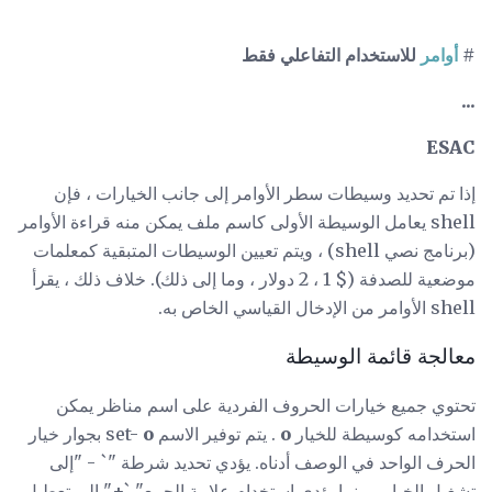
#
أوامر
للاستخدام التفاعلي فقط
...
ESAC
إذا تم تحديد وسيطات سطر الأوامر إلى جانب الخيارات ، فإن
shell يعامل الوسيطة الأولى كاسم ملف يمكن منه قراءة الأوامر
(برنامج نصي shell) ، ويتم تعيين الوسيطات المتبقية كمعلمات
موضعية للصدفة ($ 1 ، 2 دولار ، وما إلى ذلك). خلاف ذلك ، يقرأ
shell الأوامر من الإدخال القياسي الخاص به.
معالجة قائمة الوسيطة
تحتوي جميع خيارات الحروف الفردية على اسم مناظر يمكن
استخدامه كوسيطة للخيار
o
. يتم توفير الاسم set-
o
بجوار خيار
الحرف الواحد في الوصف أدناه. يؤدي تحديد شرطة "` - "إلى
تشغيل الخيار ، بينما يؤدي استخدام علامة الجمع" `+" إلى تعطيل