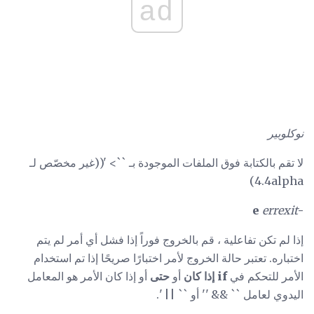
ad
نوكلوبير
لا تقم بالكتابة فوق الملفات الموجودة بـ ``> '((غير مخصّص لـ
4.4alpha)
errexit
-e
إذا لم تكن تفاعلية ، قم بالخروج فوراً إذا فشل أي أمر لم يتم
اختباره. تعتبر حالة الخروج لأمر اختبارًا صريحًا إذا تم استخدام
الأمر للتحكم في
if إذا كان
أو
حتى
أو إذا كان الأمر هو المعامل
اليدوي لعامل `` && '' أو `` || '.