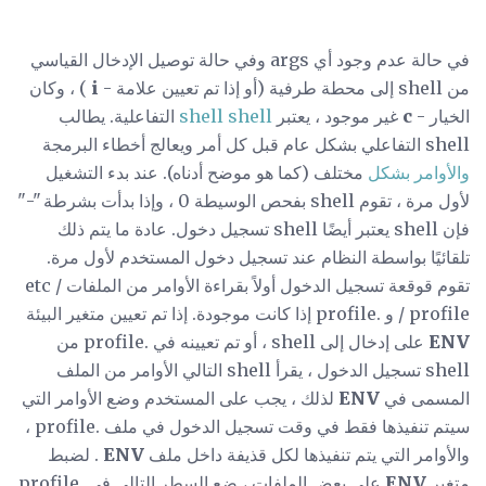
في حالة عدم وجود أي args وفي حالة توصيل الإدخال القياسي
من shell إلى محطة طرفية (أو إذا تم تعيين علامة -
i
) ، وكان
الخيار -
c
غير موجود ، يعتبر
shell shell
التفاعلية. يطالب
shell التفاعلي بشكل عام قبل كل أمر ويعالج أخطاء البرمجة
والأوامر بشكل
مختلف (كما هو موضح أدناه). عند بدء التشغيل
لأول مرة ، تقوم shell بفحص الوسيطة 0 ، وإذا بدأت بشرطة "-"
فإن shell يعتبر أيضًا shell تسجيل دخول. عادة ما يتم ذلك
تلقائيًا بواسطة النظام عند تسجيل دخول المستخدم لأول مرة.
تقوم قوقعة تسجيل الدخول أولاً بقراءة الأوامر من الملفات / etc
/ profile و .profile إذا كانت موجودة. إذا تم تعيين متغير البيئة
ENV
على إدخال إلى shell ، أو تم تعيينه في .profile من
shell تسجيل الدخول ، يقرأ shell التالي الأوامر من الملف
المسمى في
ENV
لذلك ، يجب على المستخدم وضع الأوامر التي
سيتم تنفيذها فقط في وقت تسجيل الدخول في ملف .profile ،
والأوامر التي يتم تنفيذها لكل قذيفة داخل ملف
ENV
. لضبط
متغير
ENV
على بعض الملفات ، ضع السطر التالي في .profile