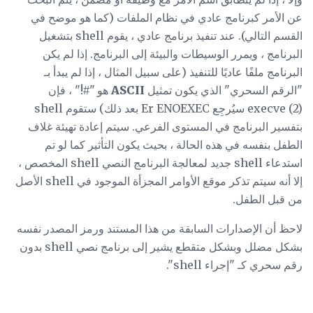
عن الأمر كبرنامج عادي في نظام الملفات (كما هو موضح في
القسم التالي). عند تنفيذ برنامج عادي ، يقوم shell بتشغيل
البرنامج ، ويمرر الوسيطات والبيئة إلى البرنامج. إذا لم يكن
البرنامج ملفًا عاديًا للتنفيذ (على سبيل المثال ، إذا لم يبدأ بـ
"الرقم السحري" الذي يكون تمثيل
ASCII
هو "#!" ، فإن
execve (2) سيُرجِع Er ENOEXEC بعد ذلك) ستقوم shell
بتفسير البرنامج في المستوى الفرعي. سيتم إعادة تهيئة غلاف
الطفل بنفسه في هذه الحالة ، بحيث يكون التأثير كما لو تم
استدعاء shell جديد لمعالجة البرنامج النصي shell المخصص ،
إلا أنه سيتم تذكر موقع الأوامر المجزأة الموجود في shell الأصل
من قبل الطفل.
لاحظ أن الإصدارات السابقة من هذا المستند ورمز المصدر نفسه
بشكل مضلل وبشكل متقطع يشير إلى برنامج نصي shell بدون
رقم سحري كـ "إجراء shell".