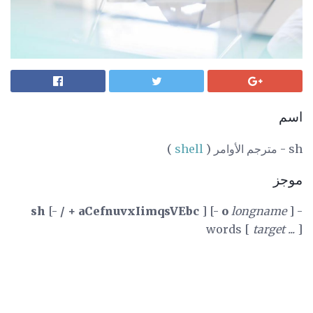
اسم
sh - مترجم الأوامر (
shell
)
موجز
sh
[-
/ + aCefnuvxIimqsVEbc
] [-
o
longname
] -
words [
target ...
]