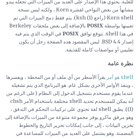
للعلبة. يحتوي هذا الإصدار على العديد من الميزات التي تجعله يبدو
مشابهاً من بعض النواحي لقشرة Korn ، ولكنه ليس نسخة
Korn shell (راجع ksh (1)). يتم فقط دمج الميزات التي تم
تعيينها بواسطة
POSIX
بالإضافة إلى بعض ملحقات Berkeley
في هذا shell. نتوقع توافق
POSIX
في الوقت الذي يتم فيه
إصدار 4.4 BSD. ليس المقصود هذه الصفحة رجل أن يكون
تعليمي أو مواصفات كاملة للقذيفة.
نظرة عامة
shell هو أمر
يقرأ الأسطر من أي ملف أو من المحطة ، ويفسرها
، وينفذ الأوامر الأخرى بشكل عام. هو البرنامج الذي يتم تشغيله
عندما يقوم مستخدم بتسجيل الدخول إلى النظام (على الرغم من
أنه يمكن للمستخدم تحديد shell مختلفة باستخدام الأمر chsh
(1)). يطبق shell لغة تحتوي على تركيبات التحكم في التدفق ،
وهو مرفق ماكرو يوفر مجموعة متنوعة من الميزات بالإضافة إلى
تخزين البيانات ، إلى جانب إمكانات تحرير التاريخ والخطوط
المضمنة. وهو يشتمل على العديد من الميزات للمساعدة في