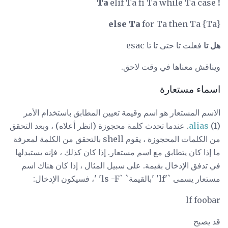
Ta
elif Ta fi Ta while Ta case
!
else Ta
for Ta then Ta {Ta}
هل تا
فعلت تا حتى تا تا esac
ويناقش معناها في وقت لاحق.
اسماء مستعارة
الاسم المستعار هو اسم وقيمة تعيين المطابق باستخدام الأمر
alias
(1). عندما تحدث كلمة محجوزة (انظر أعلاه) ، وبعد التحقق
من الكلمات المحجوزة ، يقوم shell بالتحقق من الكلمة لمعرفة
ما إذا كان يتطابق مع اسم مستعار. إذا كان كذلك ، فإنه يستبدلها
في تدفق الإدخال بقيمة. على سبيل المثال ، إذا كان هناك اسم
مستعار يسمى `'lf' 'بالقيمة` `ls -F' '، فسيكون الإدخال:
lf foobar
قد يصبح