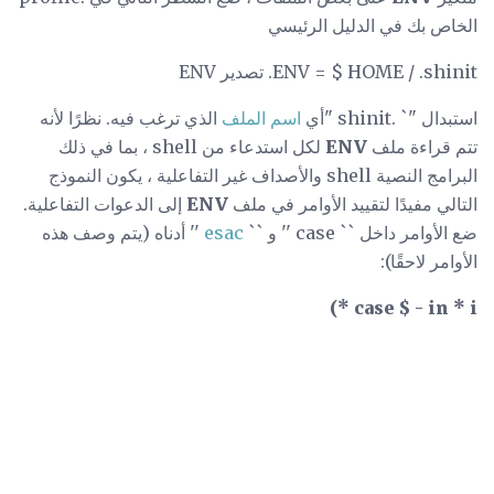
الخاص بك في الدليل الرئيسي
ENV = $ HOME / .shinit. تصدير ENV
استبدال "` .shinit "أي
اسم الملف
الذي ترغب فيه. نظرًا لأنه
تتم قراءة ملف
ENV
لكل استدعاء من shell ، بما في ذلك
البرامج النصية shell والأصداف غير التفاعلية ، يكون النموذج
التالي مفيدًا لتقييد الأوامر في ملف
ENV
إلى الدعوات التفاعلية.
ضع الأوامر داخل `` case '' و ``
esac
'' أدناه (يتم وصف هذه
الأوامر لاحقًا):
case $ - in * i *)