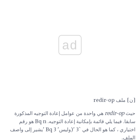
ad
[ن] ملف redir-op
حيث
redir-op
هي واحدة من عوامل إعادة التوجيه المذكورة
سابقا. فيما يلي قائمة بإمكانية إعادة التوجيه. Bq n هو رقم
اختياري ، كما هو الحال في `3 '(وليس' Bq 3 'يشير إلى واصف
الملف.