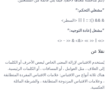
(تتم مناقشة معناها لاحقًا). فيما يلي قائمة من المشغلين:
"مشغلي التحكم:"
& && ()؛ ؛؛ | || <السطر>
"مشغل إعادة التوجيه:"
<>> | << >> <&> & << - <>
نقلا عن
يُستخدم الاقتباس لإزالة المعنى الخاص لبعض الأحرف أو الكلمات
إلى الغلاف ، مثل العوامل ، أو المسافات ، أو الكلمات الرئيسية.
هناك ثلاثة أنواع من الاقتباس: علامات الاقتباس المفردة المتطابقة
، وعلامات الاقتباس المزدوجة المتطابقة ، والشرطة المائلة
العكسية.