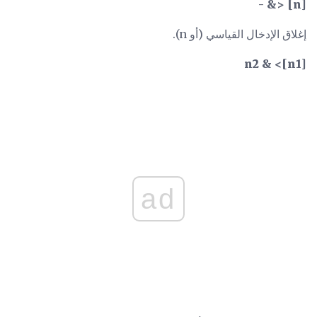
[n] <& -
إغلاق الإدخال القياسي (أو n).
[n1]> & n2
ad