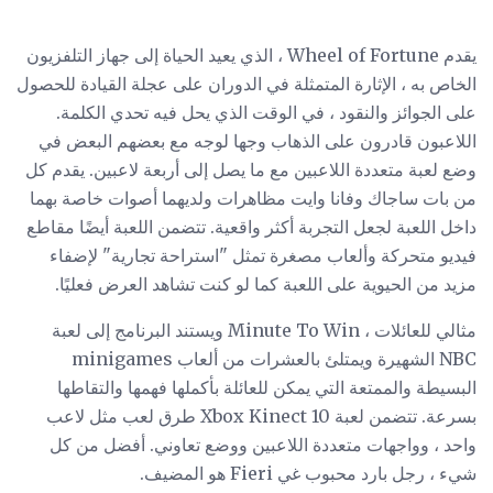
يقدم Wheel of Fortune ، الذي يعيد الحياة إلى جهاز التلفزيون
الخاص به ، الإثارة المتمثلة في الدوران على عجلة القيادة للحصول
على الجوائز والنقود ، في الوقت الذي يحل فيه تحدي الكلمة.
اللاعبون قادرون على الذهاب وجها لوجه مع بعضهم البعض في
وضع لعبة متعددة اللاعبين مع ما يصل إلى أربعة لاعبين. يقدم كل
من بات ساجاك وفانا وايت مظاهرات ولديهما أصوات خاصة بهما
داخل اللعبة لجعل التجربة أكثر واقعية. تتضمن اللعبة أيضًا مقاطع
فيديو متحركة وألعاب مصغرة تمثل "استراحة تجارية" لإضفاء
مزيد من الحيوية على اللعبة كما لو كنت تشاهد العرض فعليًا.
مثالي للعائلات ، Minute To Win ويستند البرنامج إلى لعبة
NBC الشهيرة ويمتلئ بالعشرات من ألعاب minigames
البسيطة والممتعة التي يمكن للعائلة بأكملها فهمها والتقاطها
بسرعة. تتضمن لعبة Xbox Kinect 10 طرق لعب مثل لاعب
واحد ، وواجهات متعددة اللاعبين ووضع تعاوني. أفضل من كل
شيء ، رجل بارد محبوب غي Fieri هو المضيف.