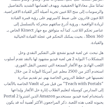
تمامًا مثل معادلاتها الحقيقية. ويهدف اهتمامها الشديد بالتفاصيل
والرسومات إلى منح اللاعبين تجربة أصيلة أكثر للقيادة الافتراضية.
اللاعبون قادرون على ضبط كاميرتهم على رؤية قمرة القيادة
لزيادة الواقعية ، ورؤية أذرع سائقهم متحركة بالتسلسل إلى
عناصر تحكم اللاعب. كما أنه متوافق مع جهاز Kinect الخاص بـ
Xbox 360 ، بحيث يمكنك التحكم في عجلة القيادة الخيالية
والقيادة.
هل تبحث عن لعبة فيديو تشجع على التفكير النقدي وحل
المشكلات؟ البوابة 2 هي لعبة فيديو مشهود لها بالنقد تقدم أسلوب
اللعب الهادئ مع الألغاز الممتعة التي تتضمن النقل الفوري.
استخدم أكثر من 2500 معلم عبر أمريكا البوابة 2 من خلال
تضمينها في خطط الدروس الخاصة بهم. تم تقديم مبادرة
"Teach with Portals" من قبل شركة Vault الخاصة بالألعاب
إلى المدارس كوسيلة لتعليم الطلاب إثارة حل الألغاز وإبداعها
باستخدام لعبة فيديو. مستخدمو Amazon الذين اشتروا Portal 2
يحبونه للعب هذه اللعبة. ذكر المراجعون الأكثر أهمية أنه قد يكون