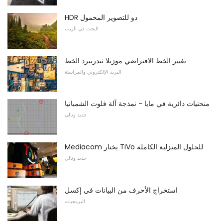
HDR دو للتصوير المحمول
البحث في الويب
تغيير الخط الافتراضي موزيلا ثندربيرد الخط
البريد الإلكتروني والمراسلة
منحنيات دائرية في مايا - نمذجة آلة فلوت الشمبانيا
جديد وتالي
Mediacom يختار TiVo للحلول المنزلية الكاملة
جديد وتالي
استخراج الأحرف من البيانات في إكسل
البرمجيات