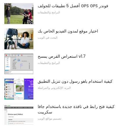
أفضل 5 تطبيقات للجولف GPS GPS فوندر
البرامج والتطبيقات
اختيار موقع لمدون الفيديو الخاص بك
البحث في الويب
استعراض القرص يمسح v1.7
البرامج والتطبيقات
كيفية استخدام ياهو رسول دون تنزيل التطبيق
البريد الإلكتروني والمراسلة
كيفية فتح رابط في نافذة جديدة باستخدام جافا
سكريبت
تصميم مواقع الويب