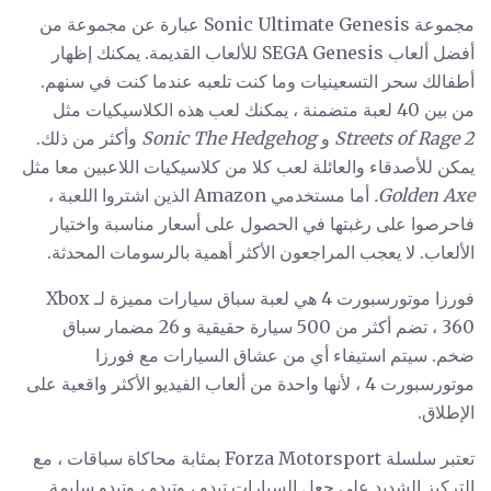
مجموعة Sonic Ultimate Genesis عبارة عن مجموعة من
أفضل ألعاب SEGA Genesis للألعاب القديمة. يمكنك إظهار
أطفالك سحر التسعينيات وما كنت تلعبه عندما كنت في سنهم.
من بين 40 لعبة متضمنة ، يمكنك لعب هذه الكلاسيكيات مثل
Streets of Rage 2
و
Sonic The Hedgehog
وأكثر من ذلك.
يمكن للأصدقاء والعائلة لعب كلا من كلاسيكيات اللاعبين معا مثل
Golden Axe.
أما مستخدمي Amazon الذين اشتروا اللعبة ،
فاحرصوا على رغبتها في الحصول على أسعار مناسبة واختيار
الألعاب. لا يعجب المراجعون الأكثر أهمية بالرسومات المحدثة.
فورزا موتورسبورت 4 هي لعبة سباق سيارات مميزة لـ Xbox
360 ، تضم أكثر من 500 سيارة حقيقية و 26 مضمار سباق
ضخم. سيتم استيفاء أي من عشاق السيارات مع فورزا
موتورسبورت 4 ، لأنها واحدة من ألعاب الفيديو الأكثر واقعية على
الإطلاق.
تعتبر سلسلة Forza Motorsport بمثابة محاكاة سباقات ، مع
التركيز الشديد على جعل السيارات تبدو ، وتبدو ، وتبدو سليمة