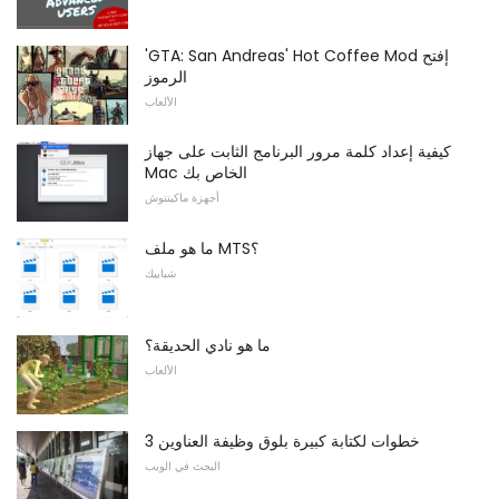
'GTA: San Andreas' Hot Coffee Mod إفتح
الرموز
الألعاب
كيفية إعداد كلمة مرور البرنامج الثابت على جهاز
Mac الخاص بك
أجهزة ماكينتوش
ما هو ملف MTS؟
شبابيك
ما هو نادي الحديقة؟
الألعاب
3 خطوات لكتابة كبيرة بلوق وظيفة العناوين
البحث في الويب