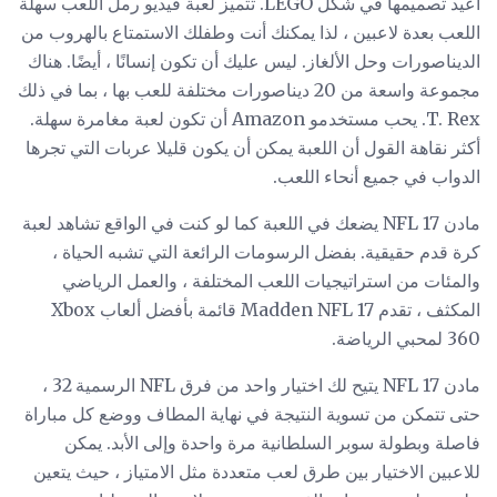
أعيد تصميمها في شكل LEGO. تتميز لعبة فيديو رمل اللعب سهلة
اللعب بعدة لاعبين ، لذا يمكنك أنت وطفلك الاستمتاع بالهروب من
الديناصورات وحل الألغاز. ليس عليك أن تكون إنسانًا ، أيضًا. هناك
مجموعة واسعة من 20 ديناصورات مختلفة للعب بها ، بما في ذلك
T. Rex. يحب مستخدمو Amazon أن تكون لعبة مغامرة سهلة.
أكثر نقاهة القول أن اللعبة يمكن أن يكون قليلا عربات التي تجرها
الدواب في جميع أنحاء اللعب.
مادن NFL 17 يضعك في اللعبة كما لو كنت في الواقع تشاهد لعبة
كرة قدم حقيقية. بفضل الرسومات الرائعة التي تشبه الحياة ،
والمئات من استراتيجيات اللعب المختلفة ، والعمل الرياضي
المكثف ، تقدم Madden NFL 17 قائمة بأفضل ألعاب Xbox
360 لمحبي الرياضة.
مادن NFL 17 يتيح لك اختيار واحد من فرق NFL الرسمية 32 ،
حتى تتمكن من تسوية النتيجة في نهاية المطاف ووضع كل مباراة
فاصلة وبطولة سوبر السلطانية مرة واحدة وإلى الأبد. يمكن
للاعبين الاختيار بين طرق لعب متعددة مثل الامتياز ، حيث يتعين