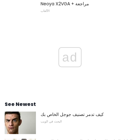
Neoya X2VGA + مراجعة
الألعاب
ad
See Newest
كيف تدمر تصنيف جوجل الخاص بك
البحث في الويب