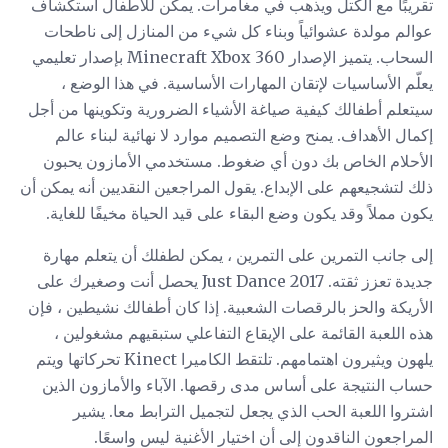
تقريبًا مع الكتل ويذهب في مغامرات. يمكن للأطفال استكشاف
عوالم مولدة عشوائياً وبناء كل شيء من المنازل إلى ناطحات
السحاب. يتميز الإصدار Minecraft Xbox 360 بإصدار تعليمي
يعلّم الأساسيات لإتقان المهارات الأساسية. في هذا الوضع ،
سيتعلم أطفالك كيفية صياغة الأشياء الضرورية وتكوينها من أجل
إكمال الأهداف. يمنح وضع التصميم موارد لا نهائية لبناء عالم
الأحلام الخاص بك دون أي ضغوط. مستخدمي الأمازون يحبون
ذلك لتشجيعهم على الإبداع. يقول المراجعين النقديين أنه يمكن أن
يكون مملاً وقد يكون وضع البقاء على قيد الحياة مخيفًا للغاية.
إلى جانب التمرين على التمرين ، يمكن لطفلك أن يتعلم مهارة
جديدة تعزز ثقته. Just Dance 2017 يحصل أنت وصغيرك على
الأريكة والحز بالرقصات الشعبية. إذا كان أطفالك نشيطين ، فإن
هذه اللعبة القائمة على الإيقاع التفاعلي ستبقيهم مشغولين ،
يلهون ويثيرون اهتمامهم. تلتقط الكاميرا Kinect تحركاتها ويتم
حساب النتيجة على أساس مدى رقصها. الآباء والأمازون الذين
اشتروا اللعبة الحب الذي يجعل لتجميل الترابط معا. يشير
المراجعون الناقدون إلى أن اختيار الأغنية ليس واسعًا.