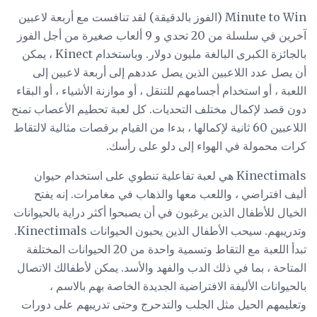
Minute to Win (الفوز بالدقيقة) لقد تنافست مع أربعة لاعبين
آخرين في سلسلة من 20 تحدي و 9 ألعاب صغيرة من أجل الفوز
بالجائزة الكبرى البالغة مليون دولار. وباستخدام Kinect ، يمكن
أن يصل عدد اللاعبين الذين يصل عددهم إلى أربعة لاعبين إلى
اللعبة ، أو استخدام أجسامهم للتنقل ، أو موازنة الأشياء ، أو البقاء
دون قصد لإكمال مختلف التحديات. كل لعبة تحطيم الأعصاب تمنح
اللاعبين 60 ثانية لإكمالها ، بدءا من القيام برقصات مثالية لالتقاط
كرات محمولة في الهواء إلى دلو على رأسك.
Kinectimals هي لعبة تفاعلية تنطوي على استخدام حيوان
أليف افتراضي ، واللعب معها والذهاب في مغامرات. إنه يفتح
الخيال للأطفال الذين يرغبون في أن يصبحوا أكثر دراية بالحيوانات
وتدريبهم. سيحب الأطفال الذين يحبون الحيوانات Kinectimals.
تبدأ اللعبة مع التقاط وتسمية واحدة من 20 الحيوانات المختلفة
المتاحة ، بما في ذلك الدب والفهد والأسد. يمكن لأطفالك الاتصال
بالحيوانات الأليفة الافتراضية الجديدة الخاصة بهم بالاسم ،
وتعليمهم الحيل مثل الجلب والتدحرج وحتى تدريبهم على دورات