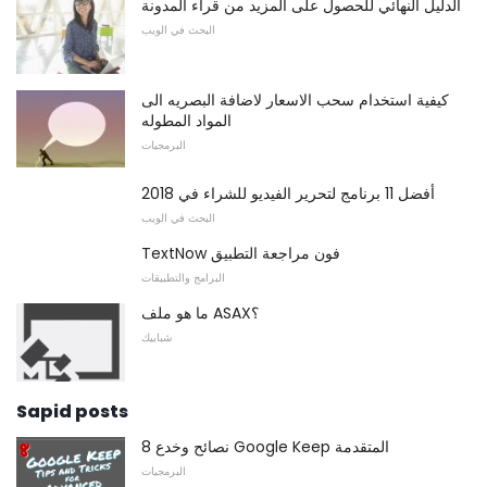
الدليل النهائي للحصول على المزيد من قراء المدونة
البحث في الويب
كيفية استخدام سحب الاسعار لاضافة البصريه الى
المواد المطوله
البرمجيات
أفضل 11 برنامج لتحرير الفيديو للشراء في 2018
البحث في الويب
TextNow فون مراجعة التطبيق
البرامج والتطبيقات
ما هو ملف ASAX؟
شبابيك
Sapid posts
8 نصائح وخدع Google Keep المتقدمة
البرمجيات