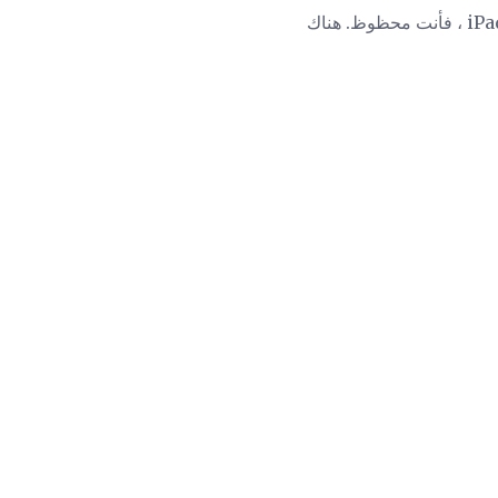
إذا كنت تأكل أسئلة مثل هذه لتناول الإفطار ، فأنت على الأرجح جوز لعبة التوافه. وإذا كان لديك جهاز iPad ، فأنت محظوظ. هناك