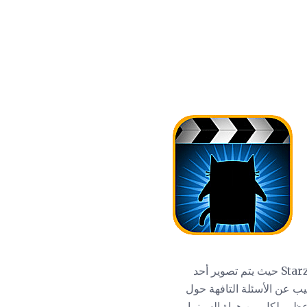
لعبة التوافه هي بالتأكيد مروحة القطط. إذا سبق لك أن شاهدت الرقصات المرقطة لمدة 30 ثانية في Starz حيث يتم تصوير أحد
 الأرانب الكارتونية ، فستكون على دراية بالمفهوم. في MovieCat !، ستجيب عن الأسئلة التافهة حول
ظيم لكل من هواة السينما