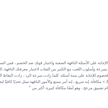
عة وأسلوب اللعب مع الكثير من الفئات لاختبار معرفتك التافهة. اللع
الخصوم للإجابة على ستة أسئلة. كلما زادت سرعة الرد ، زادت النقاط ا
الجولة النهائية عبارة عن جولة 2 × مكافأة. إنه سريع ، إنه أمر ممتع والأمور التافهة تمثل تحديً
ام تضييق مزعج ، وهو أيضًا مكافأة كبيرة. أكثر من "