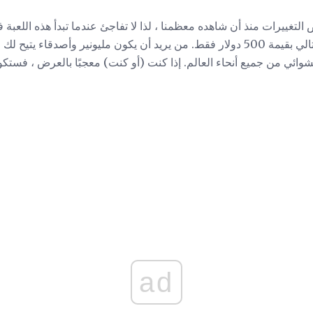
تغييرات منذ أن شاهده معظمنا ، لذا لا تفاجئ عندما تبدأ هذه اللعبة 
بقيمة 25000 دولار وسؤالك التالي بقيمة 500 دولار فقط. من يريد أن يكون مليونير و
ائي من جميع أنحاء العالم. إذا كنت (أو كنت) معجبًا بالعرض ، فستك
ad