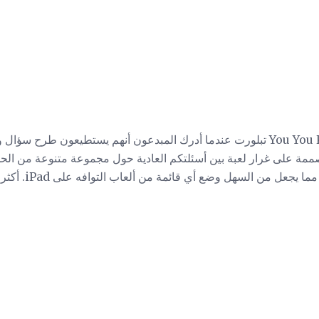
هل تعلم أن فكرة You You Know Jack تبلورت عندما أدرك المبدعون أنهم يستطيعو
صممة على غرار لعبة بين أسئلتكم العادية حول مجموعة متنوعة من الحد
 يجعل من السهل وضع أي قائمة من ألعاب التوافه على iPad. أكثر من "