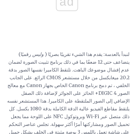
ad
لنبدأ بالعدسة: يقدم هذا الشيء تقريبًا بصريًا (
وليس
رقميًا)
يتضاعف حتى 12 ضعفًا بما في ذلك برنامج تثبيت الصورة لضمان
عدم إفشال موضوعك الباهت. تلتقط الكاميرا نفسها الصور بدقة
20.2 ميغابكسل من خلال مستشعر CMOS الرائع. على الجانب
الخلفي ، تم دمج برنامج Canon الخاص بجهاز Canon مع معالج
الصور DIGIC 4+ الحائز على الجوائز لإضافة ذلك الصقل
الإضافي إلى الصور الملتقطة على الكاميرا. هذا المستشعر نفسه
يلتقط مقاطع الفيديو عالية الدقة الكاملة بدقة 1080 بكسل. كل
ذلك متصل عبر Wi-Fi وبروتوكول NFC على اللوحة مما يجعل
تحميل الصور ومشاركتها أمرًا أكثر سهولة. تجلس عناصر التحكم
على شاشة تعمل باللمس 3 بوصة مثبتة في الخلف بشكل جميل