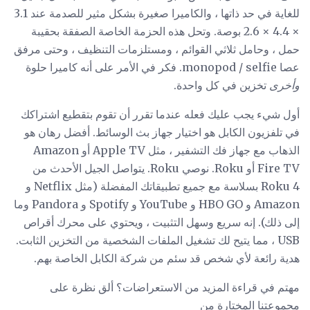
للغاية في حد ذاتها ، والكاميرا صغيرة بشكل مثير للصدمة عند 3.1
× 4.4 × 2.6 بوصة. وتحل هذه الحزمة الخاصة الصفقة بحقيبة
حمل ، وحامل ثلاثي القوائم ، ومستلزمات التنظيف ، وحتى مرفق
عصا monopod / selfie. فكر في الأمر على أنه كاميرا حلوة
وأخرى
تخزين في كل واحدة.
أول شيء يجب عليك فعله عندما تقرر أن تقوم بتقطيع اشتراكك
في تلفزيون الكابل هو اختيار جهاز بث الوسائط. أفضل رهان هو
الذهاب مع جهاز فك التشفير ، مثل Apple TV أو Amazon
Fire TV أو Roku. نوصي Roku. يتواصل الجيل الأحدث من
Roku 4 بسلاسة مع جميع تطبيقاتك المفضلة (مثل Netflix و
Amazon و HBO GO و YouTube و Spotify و Pandora وما
إلى ذلك). إنه سريع وسهل التثبيت ، ويحتوي على محرك أقراص
USB ، مما يتيح لك تشغيل الملفات الشخصية من التخزين الثابت.
هدية رائعة لأي شخص قد سئم من شركة الكابل الخاصة بهم.
مهتم في قراءة المزيد من الاستعراضات؟ ألق نظرة على
مجموعتنا المختارة من