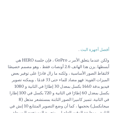
أفضل أجهزة البث
.
ولكن عندما يتعلق الأمر بـ GoPro ، فإن جلسة HERO هي
أبسطها. يزن هذا الهاتف 2.6 أونصات فقط ، وهو مصمم خصيصًا
لالتقاط الصور الأساسية ، ولكنه ما زال قادرًا على توفير بعض
الميزات القوية: فهو مضاد للماء حتى 33 قدمًا ، ويمكنه تصوير
فيديو بدقة 1440 بكسل بمعدل 30 إطارًا في الثانية و 1080
بكسل بمعدل 60 إطارًا في الثانية و 720 بكسل في 100 إطارا
في الثانية. تتميز كاميرا الصور الثابتة بمستشعر مذهل (8
ميجابكسل) بحجمها ، كما أن وضع التصوير المتتابع 10 إنش في
الثانية ، ووظيفة الوقت الفاصل ، وتجربة المستخدم البسيطة