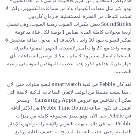
هذه بعض المتحدثين من
تقرير الأقليات
أو شيء من هذا القبيل -
تبدو أكثر مثل معدات الكيمياء بدلا من سماعات الكمبيوتر. ولكن لا
تشتت انتباهك من النظرة المستقبلية. هارمان كاردون
SoundSticks بعض مكبرات الصوت رهيبة الصوت. وهي تشمل
أربعة محولات كاملة المدى بقياس 1 بوصة لكل قناة مدعومة
بمكبر للصوت بقوة 10 واط ، بالإضافة إلى محول طاقة منخفض 6
بوصة واحد مع 20 وات أمبير لاستجابة الجهير المملوء بالغرفة.
باستخدام اتصال ستيريو 3.5 ملم ، يمكنك توصيل السماعات بأي
جهاز تقريبًا. هذا هو فكرة هدية عظيمة للمهقفين الموسيقى واعية
التصميم.
لقد كان Pebble في لعبة smartwatch لبضع سنوات حتى الآن
، مما يمنحه متسعًا من الوقت لإتقان الساعات الذكية الأنيقة التي
يمكن أن تتنافس مع عروض Apple و Samsung - وبسعر
أفضل. قد تكون ساعة Pebble Time Round هي الأكثر أناقة
في Pebble حتى الآن. وهو يتميز بمجموعة كاملة من ميزات
Pebble ، بما في ذلك تنبيهات التقويم والإشعارات وأجهزة الإنذار
الصامتة وحتى تعقب النشاط المدمج. إنه خفيف للغاية ورفيع