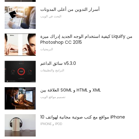
أسرار التدوين من أعلى المدونات
البحث في الويب
كيفية استخدام الوجه الجديد إدراك ميزة Liquify من
Photoshop CC 2015
البرمجيات
سائق الداعم v5.3.0
البرامج والتطبيقات
العلاقة بين SGML و HTML و XML
تصميم مواقع الويب
10 مواقع مع كتب صوتية مجانية لهواتف iPhone
IPHONE و IPOD