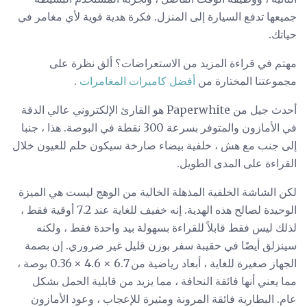
جميعها تدفع السيارة إلى المنزل. فكرة هدية قوية لأي مغامر في
حياتك.
مهتم في قراءة المزيد من الاستعراضات؟ ألق نظرة على
مجموعتنا المختارة من
أفضل كاميرات المغامرات
.
أحدث جيل من Paperwhite هو القارئ الإلكتروني عالي الدقة
في الأمازون والمتوفر بسرعة 300 نقطة في البوصة. هذا ، جنبا
إلى جنب مع هش ، خلفية بيضاء صارخة سيكون حلم للعيون خلال
القراءة على المدى الطويل.
لكن الشاشة الخلفية المذهلة الخالية من الوهج ليست هي الميزة
الوحيدة لصالح هذه الهدية. إنه خفيف للغاية عند 7.2 أوقية فقط ،
لذلك ليس فقط قابلاً للقراءة بسهولة بيد واحدة فقط ، ولكنه
سينزلق أيضًا في حقيبة سفر بوزن قليل غير ضروري. إن بصمة
الجهاز صغيرة للغاية ، أبعاد رياضية من 6.7 × 4.6 × 0.36 بوصة ،
مما يعني أنها فائقة النحافة ، مما يزيد من قابلية الحمل بشكل
عام. البطارية فائقة المرونة ومثيرة للإعجاب ، وعود الأمازون