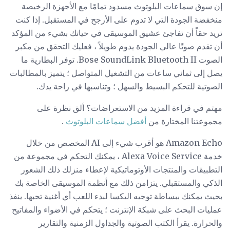
إن سوق سماعات البلوتوث مسدود تمامًا مع الأجهزة الرخيصة
منخفضة الجودة التي لا تدوم على الأرجح في المستقبل. إذا كنت
تريد حقاً أن تفاجئ عشيق الموسيقى في حياتك بشيء من المؤكد
أن تقدم صوتًا عالي الجودة يدوم طويلاً ، فعليك التحقق من مكبر
الصوت Bose SoundLink Bluetooth II. توفر البطارية ما
يصل إلى ثماني ساعات من التشغيل المتواصل ؛ يتميز بالمطالبات
الصوتية للتحكم البسيط والسهل ؛ وتناسبها في راحة يدك.
مهتم في قراءة المزيد من الاستعراضات؟ ألق نظرة على
مجموعتنا المختارة من
أفضل سماعات البلوتوث
.
Amazon Echo هو أقرب شيء إلى AI المخصص من خلال
خدمة Alexa Voice Service ، يمكنك التحكم في مجموعة من
التطبيقات والمنتجات الأوتوماتيكية لإعطاء منزلك ذلك الشعور
الذكي والمستقبلي. يتزامن ذلك مع أنظمة الموسيقى الخاصة بك
بحيث يمكنك ببساطة توجيه اليكسا لبدء اللعب أي أغنية تحبها. ينفذ
عمليات البحث على شبكة الإنترنت ؛ يتحكم في الأضواء والمفاتيح
والحرارة. يقرأ الكتب الصوتية والجداول الزمنية والتقارير