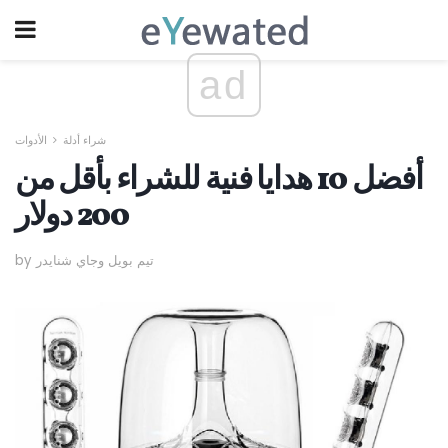
ad
شراء أدلة
الأدوات
أفضل 10 هدايا فنية للشراء بأقل من
200 دولار
by تيم بويل وجاي شنايدر