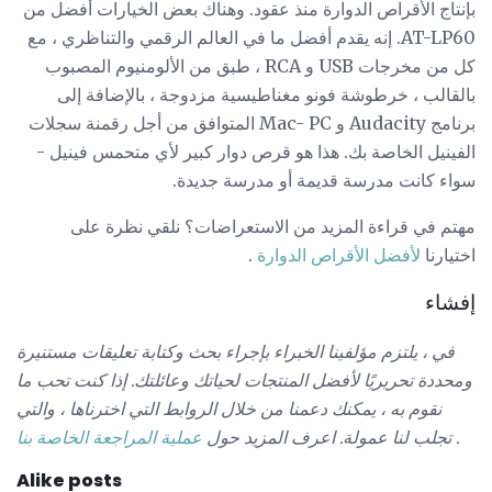
بإنتاج الأقراص الدوارة منذ عقود. وهناك بعض الخيارات أفضل من
AT-LP60. إنه يقدم أفضل ما في العالم الرقمي والتناظري ، مع
كل من مخرجات USB و RCA ، طبق من الألومنيوم المصبوب
بالقالب ، خرطوشة فونو مغناطيسية مزدوجة ، بالإضافة إلى
برنامج Audacity و Mac- PC المتوافق من أجل رقمنة سجلات
الفينيل الخاصة بك. هذا هو قرص دوار كبير لأي متحمس فينيل -
سواء كانت مدرسة قديمة أو مدرسة جديدة.
مهتم في قراءة المزيد من الاستعراضات؟ نلقي نظرة على
اختيارنا
لأفضل الأقراص الدوارة
.
إفشاء
في ، يلتزم مؤلفينا الخبراء بإجراء بحث وكتابة تعليقات مستنيرة
ومحددة تحريريًا لأفضل المنتجات لحياتك وعائلتك.
إذا كنت تحب ما
نقوم به ، يمكنك دعمنا من خلال الروابط التي اخترناها ، والتي
.
تجلب لنا عمولة.
اعرف المزيد حول
عملية المراجعة الخاصة بنا
Alike posts