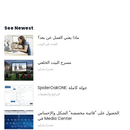
See Newest
ماذا يعني العمل عن بعد؟
البحث في الويب
مسرح البيت الخلفي
مسرح منزلي
SpiderOakONE: جولة كاملة
البرامج والتطبيقات
الحصول على "قائمة مخصصة" الشكل والإحساس
في Media Center
مسرح منزلي