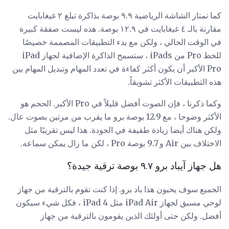
كما تمتاز الشاشة الرياضية ٩.٩ بوصة بذاكرة تبلغ ٢ غيغابايت
مقارنة بالـ ٤ غيغابايت في ١٢.٩ بوصة. هذه ليست صفقة كبيرة
في الوقت الحالي ، ولكن مع بدء التطبيقات المصممة خصيصًا
للخط Pro من iPads ، ستسمح الذاكرة الإضافية لجهاز iPad
Pro الأكبر أن يكون أكثر كفاءة في تعدد المهام وتبديل المهام بين
هذه التطبيقات الأكثر تشويقاً.
وكما ذكرنا ، فإن الصوت أفضل قليلاً في Pro الأكبر. الحجم هو
الأكثر وضوحا ، مع 12.9 بوصة برو ما يقرب من مرتين بصوت عال.
ولكن هناك أيضا زيادة طفيفة في الجودة. هذا ليس تقريبًا مثل
الاختلاف بين Air و 9.7 بوصة Pro ، لكن ما زال يمكن سماعه.
هل جهاز آيباد برو ٩.٧ بوصة ترقية جيدة؟
الجميع سوف يحبون هذا باد برو. إذا كنت تقوم بالترقية من جهاز
لوحي مسبق لجهاز iPad Air مثل iPad 4 ، فكل شيء سيكون
أفضل. ولكن حتى أولئك الذين يقومون بالترقية من جهاز