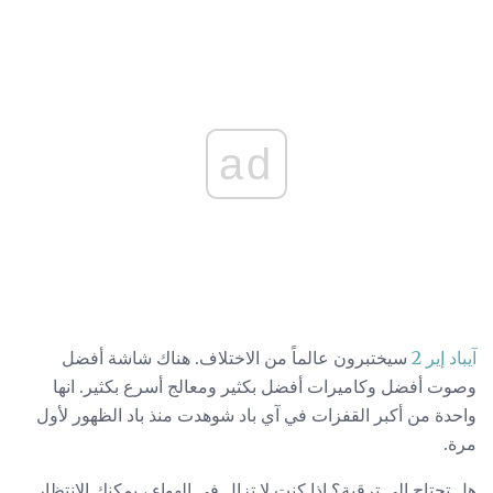
ad
آيباد إير 2
سيختبرون عالماً من الاختلاف. هناك شاشة أفضل
وصوت أفضل وكاميرات أفضل بكثير ومعالج أسرع بكثير. انها
واحدة من أكبر القفزات في آي باد شوهدت منذ باد الظهور لأول
مرة.
هل تحتاج إلى ترقية؟ إذا كنت لا تزال في الهواء ، يمكنك الانتظار.