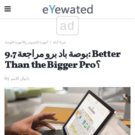
ad
شراء أدلة
أجهزة الكمبيوتر والأجهزة اللوحية
9.7 بوصة باد برو مراجعة: Better
Than the Bigger Pro؟
by دانيال الامم