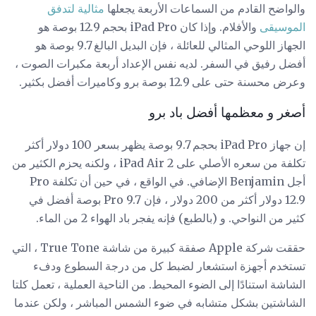
والواضح القادم من السماعات الأربعة يجعلها
مثالية لتدفق
الموسيقى
والأفلام. وإذا كان iPad Pro بحجم 12.9 بوصة هو
الجهاز اللوحي المثالي للعائلة ، فإن البديل البالغ 9.7 بوصة هو
أفضل رفيق في السفر. لديه نفس الإعداد أربعة مكبرات الصوت ،
وعرض محسنة حتى على 12.9 بوصة برو وكاميرات أفضل بكثير.
أصغر و معظمها أفضل باد برو
إن جهاز iPad Pro بحجم 9.7 بوصة يظهر بسعر 100 دولار أكثر
تكلفة من سعره الأصلي على iPad Air 2 ، ولكنه يحزم الكثير من
أجل Benjamin الإضافي. في الواقع ، في حين أن تكلفة Pro
12.9 دولار أكثر من 200 دولار ، فإن Pro 9.7 بوصة أفضل في
كثير من النواحي. و (بالطبع) فإنه يفجر باد الهواء 2 من الماء.
حققت شركة Apple صفقة كبيرة من شاشة True Tone ، التي
تستخدم أجهزة استشعار لضبط كل من درجة السطوع ودفء
الشاشة استنادًا إلى الضوء المحيط. من الناحية العملية ، تعمل كلتا
الشاشتين بشكل متشابه في ضوء الشمس المباشر ، ولكن عندما