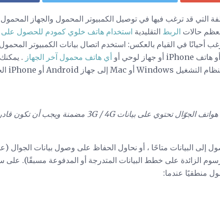
لفة التي قد ترغب فيها في توصيل الكمبيوتر المحمول والجهاز المحمول
معظم حالات
الربط
التقليدية
استخدام هاتف خلوي كمودم للحصول على كم
رغب أحيانًا في القيام بالعكس: استخدم اتصال بيانات الكمبيوتر المحمو
أي هاتف محمول آخر الجهاز
. يمكنك 
Andr أو iPhone الخاص بك بطريقتين.
ما هي النقطة ، بما أن هواتف الجوّال تحتوي على بيانات 4G
ول إلى البيانات متاحًا ، أو نحاول الحفاظ على وصول بيانات الجوال (ع
سوم الزائدة على خطط البيانات المتدرجة أو المدفوعة مسبقًا). على س
ول منطقيًا عندما: