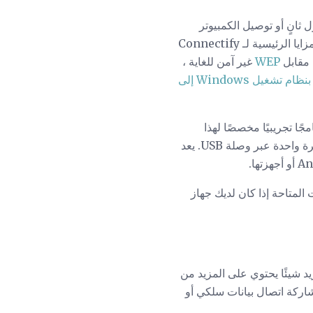
فردي عبر شبكة Wi-Fi ، ولا حاجة إلى محول ثانٍ أو توصيل الكمبيوتر
المحمول بالإنترنت. إلا أنه متوفر فقط لنظام التشغيل Windows 7 والإصدارات الأحدث. واحدة من المزايا الرئيسية لـ Connectify
مقابل
WEP
غير آمن للغاية ،
راجع هذه التعليمات لتحويل الكمبيوتر المحمول الذي يعمل بنظام تشغيل Windows إلى
سي برنامجًا تجريبيًا مخصصًا لهذا
الغرض من الربط العكسي فقط. يمكنك توصيل جهازك المحمول بالإنترنت على الكمبيوتر المحمول بنقرة واحدة عبر وصلة USB. يعد
يد شيئًا يحتوي على المزيد من
اركة اتصال بيانات سلكي أو