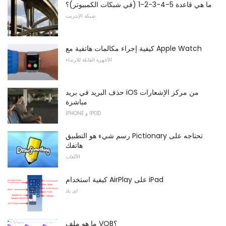
ما هي قاعدة 5-4-3-2-1 (في شبكات الكمبيوتر)؟
شبكة الإنترنت
كيفية إجراء مكالمات هاتفية مع Apple Watch
الأجهزة القابلة للارتداء
حذف البريد في بريد iOS من مركز الإشعارات
مباشرة
IPHONE و IPOD
رسم شيء هو التطبيق Pictionary تحتاجه على
هاتفك
الألعاب
كيفية استخدام AirPlay على iPad
اى باد
ما هو ملف VOB؟