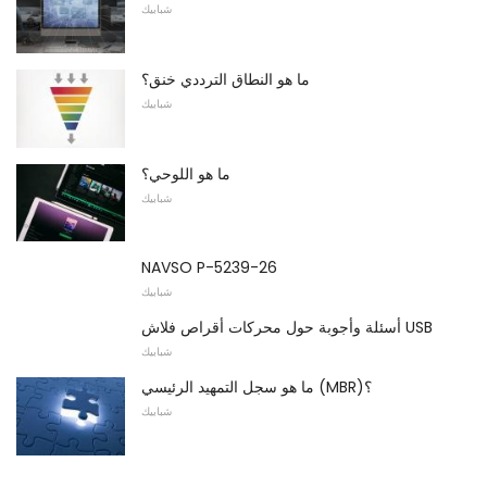
شبابيك
ما هو النطاق الترددي خنق؟
شبابيك
ما هو اللوحي؟
شبابيك
NAVSO P-5239-26
شبابيك
أسئلة وأجوبة حول محركات أقراص فلاش USB
شبابيك
ما هو سجل التمهيد الرئيسي (MBR)؟
شبابيك