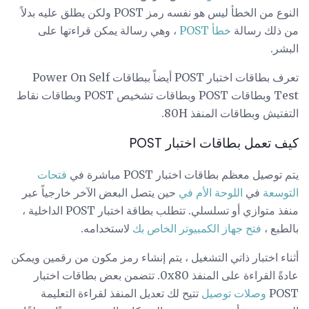
النوع من الخطأ ليس هو نفسه رمز POST ولكن يطلق عليه بدلاً
من ذلك رسالة
خطأ POST
، وهي رسالة يمكن قراءتها على
البشر.
تعرف بطاقات اختبار POST أيضاً ببطاقات Power On Self
Test وبطاقات POST وبطاقات تشخيص POST وبطاقات نقاط
التفتيش وبطاقات المنفذ 80H.
كيف تعمل بطاقات اختبار POST
يتم توصيل معظم بطاقات اختبار POST مباشرة في
فتحات
التوسعة
في
اللوحة الأم في
حين يتصل البعض الآخر خارجياً عبر
منفذ متوازي أو تسلسلي. تتطلب بطاقة اختبار POST الداخلية ،
بالطبع ،
فتح جهاز الكمبيوتر الخاص بك
لاستخدامه.
أثناء اختبار ذاتي التشغيل ، يتم إنشاء رمز مكون من رقمين ويمكن
عادةً القراءة على المنفذ 0x80. تتضمن بعض بطاقات اختبار
POST
وصلات توصيل
تتيح لك تعديل المنفذ لقراءة التعليمة