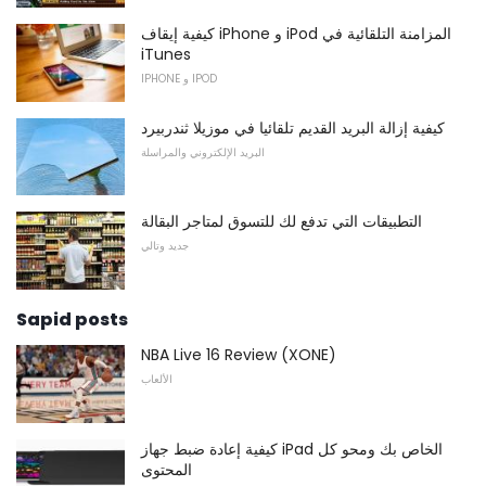
كيفية إيقاف iPhone و iPod المزامنة التلقائية في
iTunes
IPHONE و IPOD
كيفية إزالة البريد القديم تلقائيا في موزيلا ثندربيرد
البريد الإلكتروني والمراسلة
التطبيقات التي تدفع لك للتسوق لمتاجر البقالة
جديد وتالي
Sapid posts
NBA Live 16 Review (XONE)
الألعاب
كيفية إعادة ضبط جهاز iPad الخاص بك ومحو كل
المحتوى