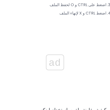
اضغط على CTRL و O لحفظ الملف
اضغط CTRL و X لإنهاء الملف
ad
كيفية مقارنة ملفين باستخدام لينكس