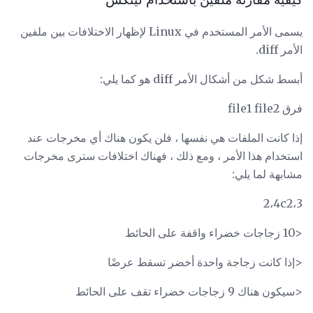
يسمى الأمر المستخدم في Linux لإظهار الاختلافات بين ملفين
الأمر diff.
أبسط شكل من أشكال الأمر diff هو كما يلي:
فرق file1 file2
إذا كانت الملفات هي نفسها ، فلن يكون هناك أي مخرجات عند
استخدام هذا الأمر ، ومع ذلك ، فهناك اختلافات سترى مخرجات
مشابهة لما يلي:
2،4c2،3
<10 زجاجات خضراء واقفة على الحائط
<إذا ﻛﺎﻧﺖ زﺟﺎﺟﺔ واﺣﺪة أﺧﻀﺮ ﺗﺴﻘﻂ ﻋﺮﺿًﺎ
<سيكون هناك 9 زجاجات خضراء تقف على الحائط