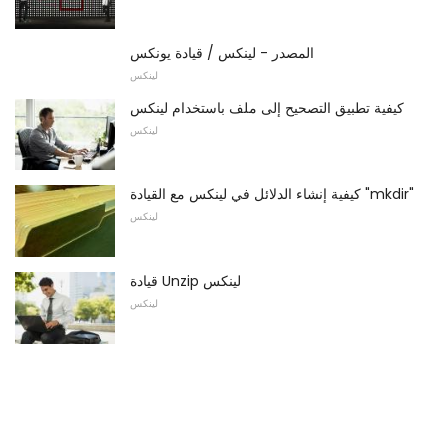
المصدر - لينكس / قيادة يونكس
لينكس
كيفية تطبيق التصحيح إلى ملف باستخدام لينكس
لينكس
كيفية إنشاء الدلائل في لينكس مع القيادة "mkdir"
لينكس
قيادة Unzip لينكس
لينكس