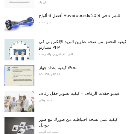
اى باد
أفضل 6 ألواح Hoverboards للشراء في 2018
شراء أدلة
كيفية التحقق من صحة عناوين البريد الإلكتروني في
سيناريو PHP
البريد الإلكتروني والمراسلة
كيفية إعداد جهاز iPod
IPHONE و IPOD
فيديو حفلات الزفاف - كيفية تصوير حفل زفاف
جديد وتالي
كيفية عمل نسخة احتياطية من صورك مع صور
جوجل
البحث في الويب