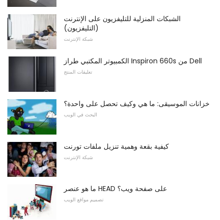
الشبكات المنزلية للتليفزيون على الإنترنت
(التليفزيون)
شبكة الإنترنت
الكمبيوتر المكتبي طراز Inspiron 660s من Dell
تعليقات المنتج
خزانات الموسيقى: ما هي وكيف تحصل على واحدة؟
البحث في الويب
كيفية بقعة وهمية تنزيل ملفات تورنت
شبكة الإنترنت
ما هو عنصر HEAD على صفحة ويب؟
تصميم مواقع الويب