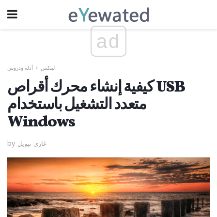
ad
لينكس
أدلة ودروس
كيفية إنشاء محرك أقراص USB
متعدد التشغيل باستخدام
Windows
by غاري نيويل