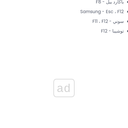
باكارد بيل - F8
Samsung - Esc ، F12
سوني - F11 ، F12
توشيبا - F12
ad