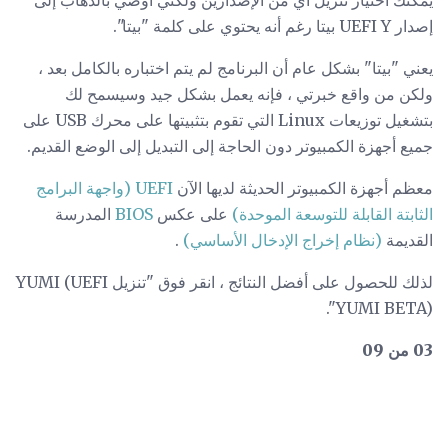
يمكنك اختيار تنزيل أي من الإصدارين ولكني أوصي بالذهاب إلى
إصدار UEFI Y بيتا رغم أنه يحتوي على كلمة "بيتا".
يعني "بيتا" بشكل عام أن البرنامج لم يتم اختباره بالكامل بعد ،
ولكن من واقع خبرتي ، فإنه يعمل بشكل جيد وسيسمح لك
بتشغيل توزيعات Linux التي تقوم بتثبيتها على محرك USB على
جميع أجهزة الكمبيوتر دون الحاجة إلى التبديل إلى الوضع القديم.
معظم أجهزة الكمبيوتر الحديثة لديها الآن
UEFI (واجهة البرامج
الثابتة القابلة للتوسعة الموحدة)
على عكس
BIOS
المدرسة
القديمة
(نظام إخراج الإدخال الأساسي)
.
لذلك للحصول على أفضل النتائج ، انقر فوق "تنزيل YUMI (UEFI
YUMI BETA)".
03 من 09